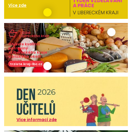
Více zde
Objevte kvalitní
potraviny
z Libereckého kraje
a blízkého okolí!
trziste.kraj-lbc.cz
Více informací zde