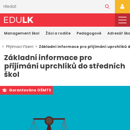
Přeskočit
k
PŘI
hlavnímu
obsahu
Management škol
Žáci a rodiče
Pedagogové
Adresář ško
e
Přijímací řízení
Základní informace pro přijímání uprchlíků d
Základní informace pro
přijímání uprchlíků do středních
škol
Garantováno OŠMTS