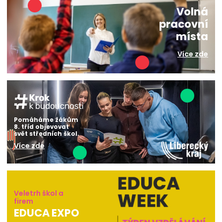
Volná
pracovní
místa
Více zde
Pomáháme žákům
8. tříd objevovat
svět středních škol.
Více zde
Veletrh škol a
firem
EDUCA EXPO