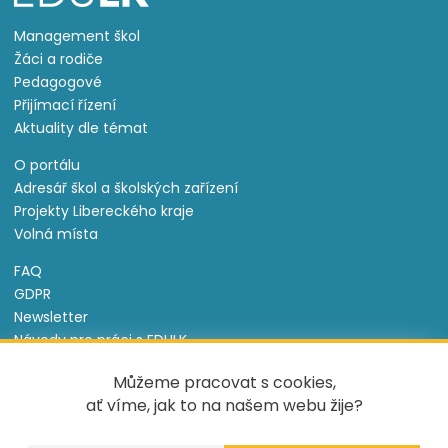
Management škol
Žáci a rodiče
Pedagogové
Přijímací řízení
Aktuality dle témat
O portálu
Adresář škol a školských zařízení
Projekty Libereckého kraje
Volná místa
FAQ
GDPR
Newsletter
Návody pro práci s EDULK
Prohlášení o přístupnosti
Můžeme pracovat s cookies,
Nastavení cookies
ať víme, jak to na našem webu žije?
Informace o souborech cookie