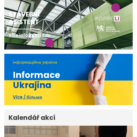
STAVEBNÍ
ASISTENT
Více informací zde
інформаційна україна
Informace
Ukrajina
Více / більше
Kalendář akcí