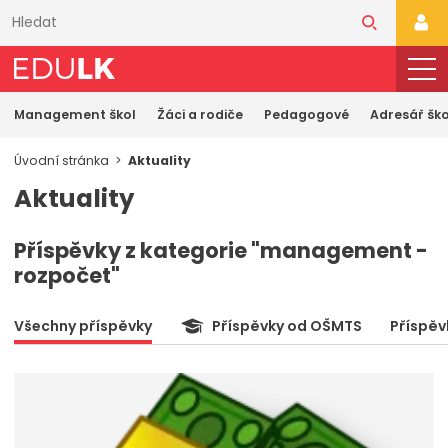
Přeskočit
k
PŘI
hlavnímu
obsahu
Management škol
Žáci a rodiče
Pedagogové
Adresář ško
Úvodní stránka
Aktuality
Aktuality
Příspěvky z kategorie "management -
rozpočet"
Všechny příspěvky
Příspěvky od OŠMTS
Příspěv