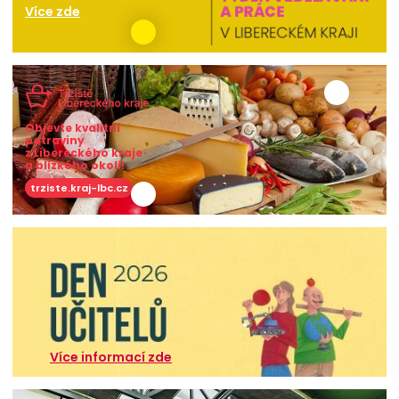
Více zde
Objevte kvalitní
potraviny
z Libereckého kraje
a blízkého okolí!
trziste.kraj-lbc.cz
Více informací zde