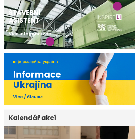
STAVEBNÍ
ASISTENT
Více informací zde
інформаційна україна
Informace
Ukrajina
Více / більше
Kalendář akcí