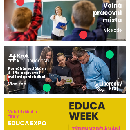
Volná
pracovní
místa
Více zde
Pomáháme žákům
8. tříd objevovat
svět středních škol.
Více zde
Veletrh škol a
firem
EDUCA EXPO