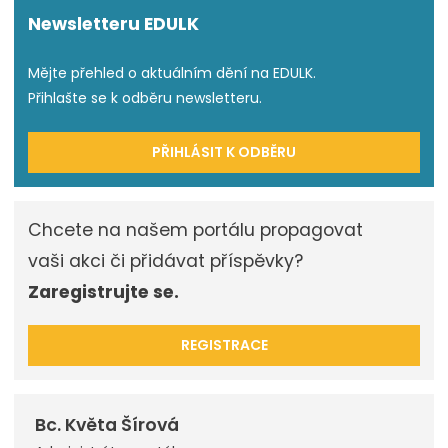
Newsletteru EDULK
Mějte přehled o aktuálním dění na EDULK.
Přihlašte se k odběru newsletteru.
PŘIHLÁSIT K ODBĚRU
Chcete na našem portálu propagovat
vaši akci či přidávat příspěvky?
Zaregistrujte se.
REGISTRACE
Bc. Květa Šírová