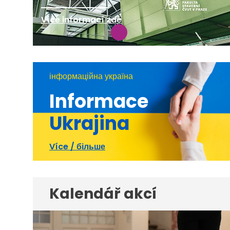
Více informací zde
інформаційна україна
Informace
Ukrajina
Více / більше
Kalendář akcí