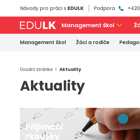
Přeskočit
Návody pro práci s
EDULK
Podpora
+420
k
hlavnímu
obsahu
Management škol
Žá
Management škol
Žáci a rodiče
Pedago
Úvodní stránka
Aktuality
Aktuality
Přijímací
zkoušky