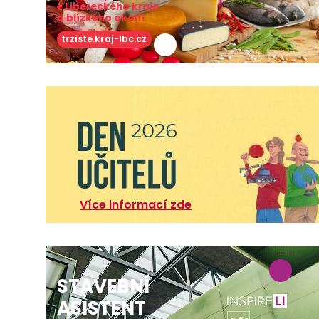
z Libereckého kraje
a blízkého okolí!
trziste.kraj-lbc.cz
Více informací zde
STAVEBNÍ
ASISTENT