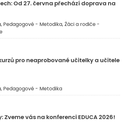
dech: Od 27. června přechází doprava na
a
Pedagogové - Metodika
Žáci a rodiče -
če
kurzů pro neaprobované učitelky a učitele
a
Pedagogové - Metodika
ky: Zveme vás na konferenci EDUCA 2026!