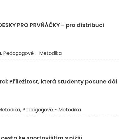
: DESKY PRO PRVŇÁČKY - pro distribuci
a
Pedagogové - Metodika
ci: Příležitost, která studenty posune dál
etodika
Pedagogové - Metodika
cesta ke sportovištím s nižší