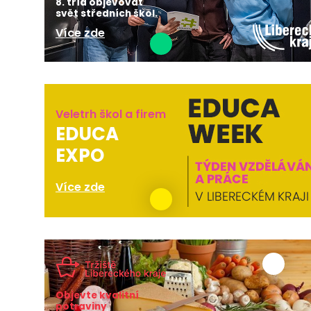
8. tříd objevovat
svět středních škol.
Více zde
Veletrh škol a firem
EDUCA
EXPO
Více zde
Objevte kvalitní
potraviny