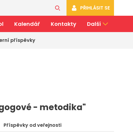
PŘIHLÁSIT SE
ol
Kalendář
Kontakty
Další
erní příspěvky
agogové - metodika"
Příspěvky od veřejnosti