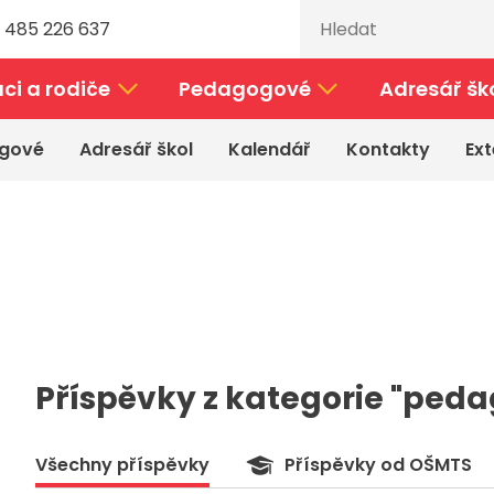
 485 226 637
ci a rodiče
Pedagogové
Adresář šk
gové
Adresář škol
Kalendář
Kontakty
Ext
Příspěvky z kategorie "ped
Všechny příspěvky
Příspěvky od OŠMTS