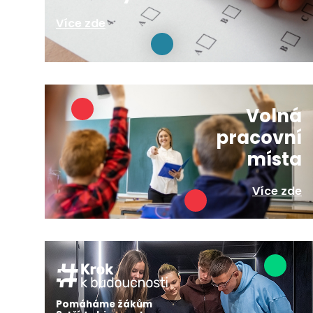
Více zde
Volná
pracovní
místa
Více zde
Pomáháme žákům