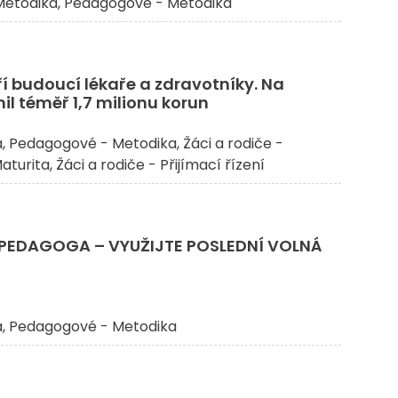
etodika
Pedagogové - Metodika
ří budoucí lékaře a zdravotníky. Na
il téměř 1,7 milionu korun
a
Pedagogové - Metodika
Žáci a rodiče -
Maturita
Žáci a rodiče - Přijímací řízení
 PEDAGOGA – VYUŽIJTE POSLEDNÍ VOLNÁ
a
Pedagogové - Metodika