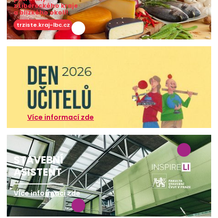
z Libereckého kraje
a blízkého okolí!
trziste.kraj-lbc.cz
Více informací zde
STAVEBNÍ
ASISTENT
Více informací zde