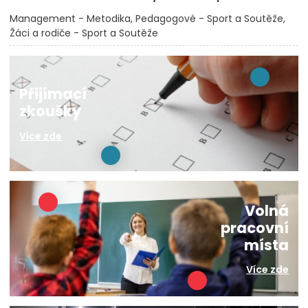
Management - Metodika
Pedagogové - Sport a Soutěže
Žáci a rodiče - Sport a Soutěže
Přijímací
zkoušky
Více zde
Volná
pracovní
místa
Více zde