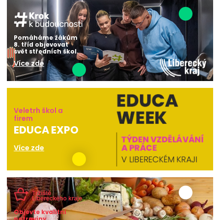
Pomáháme žákům
8. tříd objevovat
svět středních škol.
Více zde
Veletrh škol a
firem
EDUCA EXPO
Více zde
Objevte kvalitní
potraviny