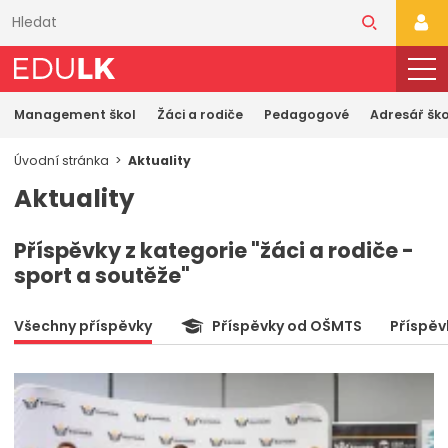
Přeskočit
k
PŘI
hlavnímu
obsahu
Management škol
Žáci a rodiče
Pedagogové
Adresář ško
Úvodní stránka
Aktuality
Aktuality
Příspěvky z kategorie "žáci a rodiče -
sport a soutěže"
Všechny příspěvky
Příspěvky od OŠMTS
Příspěv