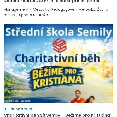
Nadaní žáci na ZŠ: Přijďte načerpat inspiraci
Management - Metodika
Pedagogové - Metodika
Žáci a
rodiče - Sport a Soutěže
06. dubna 2026
Charitativní běh SŠ Semily – Běžíme pro Kristiána