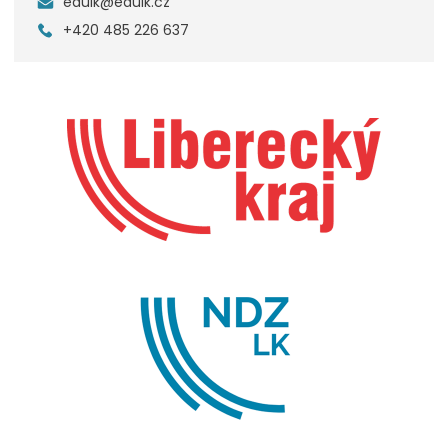
edulk@edulk.cz
+420 485 226 637