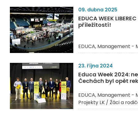
09. dubna 2025
EDUCA WEEK LIBEREC 2
příležitostí!
EDUCA
Management - M
23. října 2024
Educa Week 2024: nej
Čechách byl opět re
EDUCA
Management - M
Projekty LK / Žáci a rodi