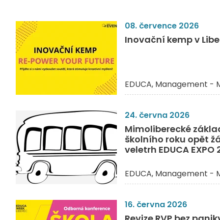
08. července 2026
Inovační kemp v Liber
EDUCA
Management - M
24. června 2026
Mimoliberecké zákla
školního roku opět ž
veletrh EDUCA EXPO 
EDUCA
Management - M
16. června 2026
Revize RVP bez pani