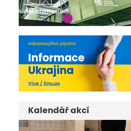
Více informací zde
інформаційна україна
Informace
Ukrajina
Více / більше
Kalendář akcí