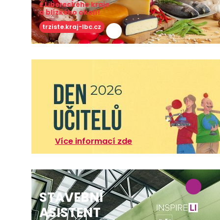
z Libereckého kraje
a blízkého okolí!
trziste.kraj-lbc.cz
Více informací zde
STAVEBNÍ
ASISTENT