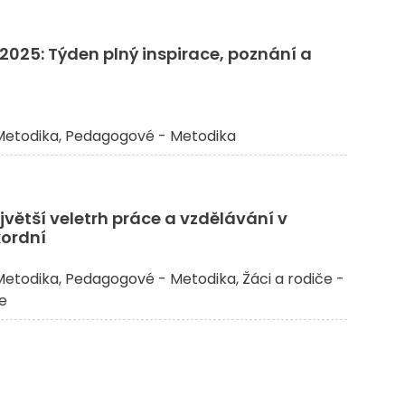
025: Týden plný inspirace, poznání a
etodika
Pedagogové - Metodika
větší veletrh práce a vzdělávání v
kordní
etodika
Pedagogové - Metodika
Žáci a rodiče -
če