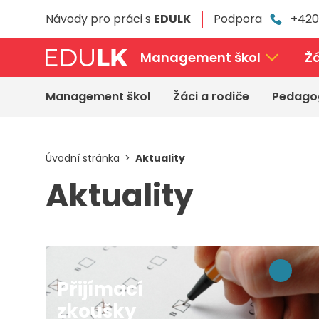
Přeskočit
Návody pro práci s
EDULK
Podpora
+420
k
hlavnímu
obsahu
Management škol
Žá
Management škol
Žáci a rodiče
Pedago
Úvodní stránka
Aktuality
Aktuality
Přijímací
zkoušky