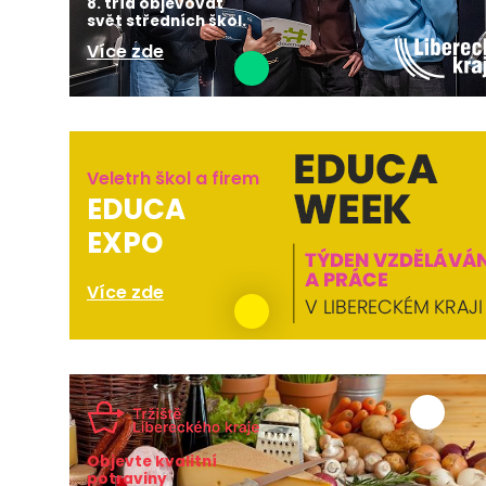
8. tříd objevovat
svět středních škol.
Více zde
Veletrh škol a firem
EDUCA
EXPO
Více zde
Objevte kvalitní
potraviny