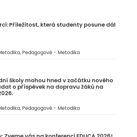
ci: Příležitost, která studenty posune dál
etodika
Pedagogové - Metodika
dní školy mohou hned v začátku nového
ádat o příspěvek na dopravu žáků na
2026.
etodika
Pedagogové - Metodika
ky: Zveme vás na konferenci EDUCA 2026!