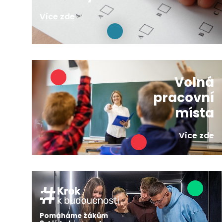
Více zde
Volná
pracovní
místa
Více zde
Pomáháme žákům