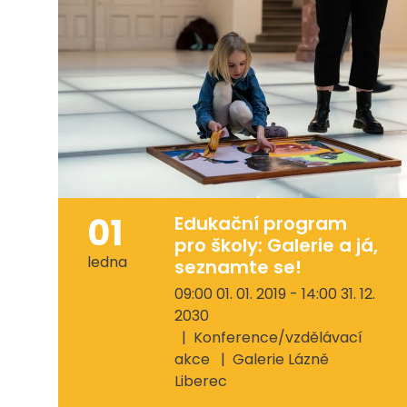
01
Edukační program
pro školy: Galerie a já,
ledna
seznamte se!
09:00 01. 01. 2019 - 14:00 31. 12.
2030
Konference/vzdělávací
akce
Galerie Lázně
Liberec