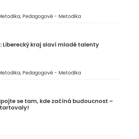
etodika
Pedagogové - Metodika
iberecký kraj slaví mladé talenty
etodika
Pedagogové - Metodika
ipojte se tam, kde začíná budoucnost –
tartovaly!