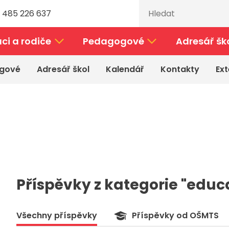
 485 226 637
ci a rodiče
Pedagogové
Adresář šk
gové
Adresář škol
Kalendář
Kontakty
Ext
Příspěvky z kategorie "educ
Všechny příspěvky
Příspěvky od OŠMTS