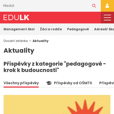
Přeskočit
k
PŘI
hlavnímu
obsahu
Management škol
Žáci a rodiče
Pedagogové
Adresář ško
Úvodní stránka
Aktuality
Aktuality
Příspěvky z kategorie "pedagogové -
krok k budoucnosti"
Všechny příspěvky
Příspěvky od OŠMTS
Příspěv