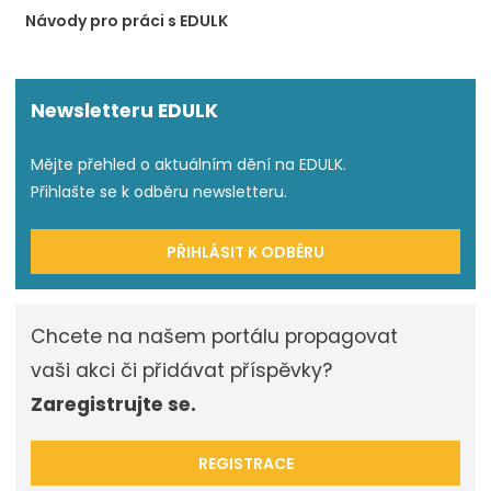
Návody pro práci s EDULK
Newsletteru EDULK
Mějte přehled o aktuálním dění na EDULK.
Přihlašte se k odběru newsletteru.
PŘIHLÁSIT K ODBĚRU
Chcete na našem portálu propagovat
vaši akci či přidávat příspěvky?
Zaregistrujte se.
REGISTRACE