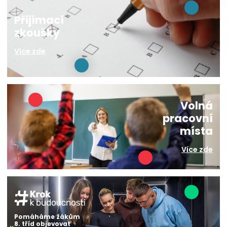
Přijímací
zkoušky
Více zde
Volná
pracovní
místa
Více zde
Pomáháme žákům
8. tříd objevovat