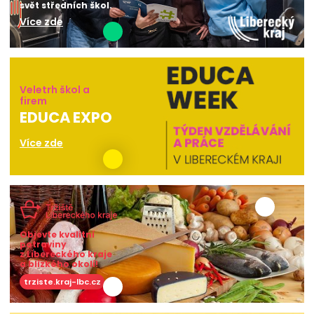
svět středních škol.
Více zde
Veletrh škol a
firem
EDUCA EXPO
Více zde
Objevte kvalitní
potraviny
z Libereckého kraje
a blízkého okolí!
trziste.kraj-lbc.cz