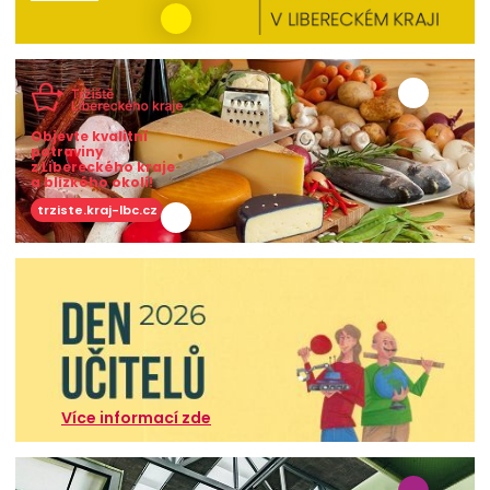
Objevte kvalitní
potraviny
z Libereckého kraje
a blízkého okolí!
trziste.kraj-lbc.cz
Více informací zde