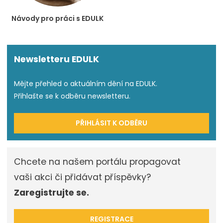
Návody pro práci s EDULK
Newsletteru EDULK
Mějte přehled o aktuálním dění na EDULK.
Přihlašte se k odběru newsletteru.
PŘIHLÁSIT K ODBĚRU
Chcete na našem portálu propagovat
vaši akci či přidávat příspěvky?
Zaregistrujte se.
REGISTRACE