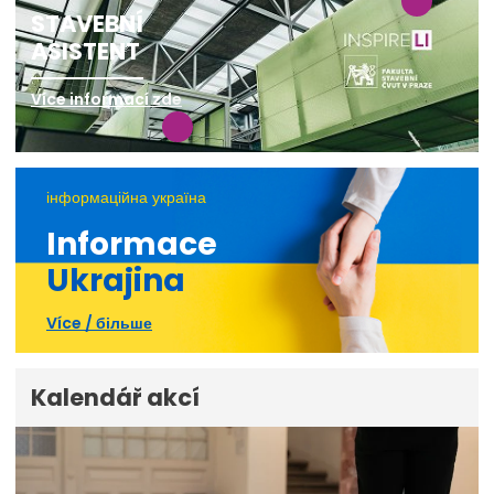
STAVEBNÍ
ASISTENT
Více informací zde
інформаційна україна
Informace
Ukrajina
Více / більше
Kalendář akcí