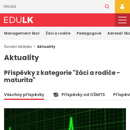
Přeskočit
k
PŘI
hlavnímu
obsahu
Management škol
Žáci a rodiče
Pedagogové
Adresář ško
Úvodní stránka
Aktuality
Aktuality
Příspěvky z kategorie "žáci a rodiče -
maturita"
Všechny příspěvky
Příspěvky od OŠMTS
Příspěv