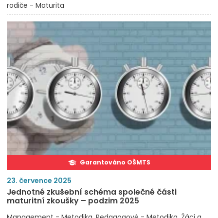
rodiče - Maturita
Garantováno OŠMTS
23. července 2025
Jednotné zkušební schéma společné části
maturitní zkoušky – podzim 2025
Management - Metodika
Pedagogové - Metodika
Žáci a