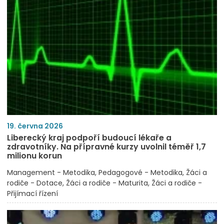
19. června 2026
Liberecký kraj podpoří budoucí lékaře a
zdravotníky. Na přípravné kurzy uvolnil téměř 1,7
milionu korun
Management - Metodika
Pedagogové - Metodika
Žáci a
rodiče - Dotace
Žáci a rodiče - Maturita
Žáci a rodiče -
Přijímací řízení