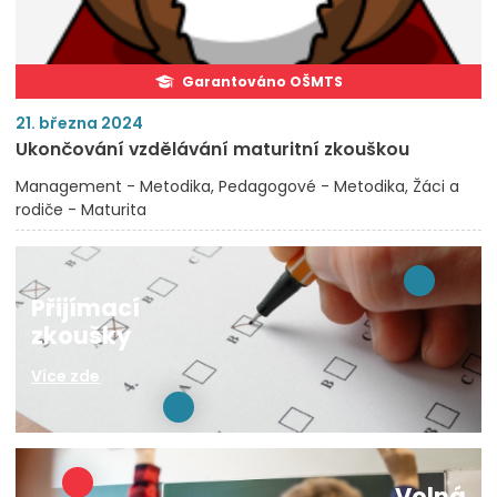
Garantováno OŠMTS
21. března 2024
Ukončování vzdělávání maturitní zkouškou
Management - Metodika
Pedagogové - Metodika
Žáci a
rodiče - Maturita
Přijímací
zkoušky
Více zde
Volná