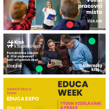
pracovní
místa
Více zde
Pomáháme žákům
8. tříd objevovat
svět středních škol.
Více zde
Veletrh škol a
firem
EDUCA EXPO
Více zde