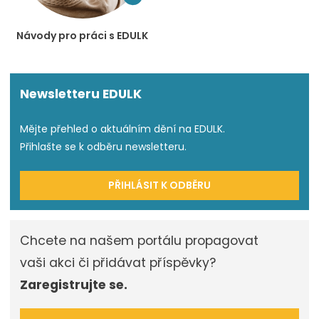
Návody pro práci s EDULK
Newsletteru EDULK
Mějte přehled o aktuálním dění na EDULK.
Přihlašte se k odběru newsletteru.
PŘIHLÁSIT K ODBĚRU
Chcete na našem portálu propagovat
vaši akci či přidávat příspěvky?
Zaregistrujte se.