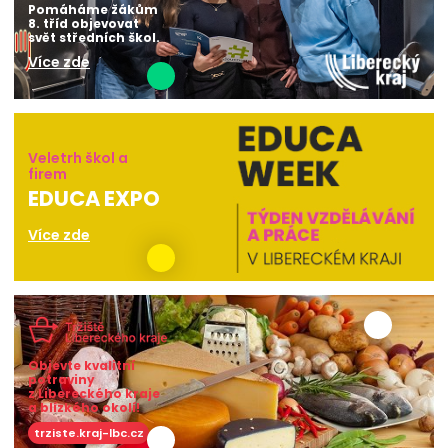
Pomáháme žákům
8. tříd objevovat
svět středních škol.
Více zde
Veletrh škol a
firem
EDUCA EXPO
Více zde
Objevte kvalitní
potraviny
z Libereckého kraje
a blízkého okolí!
trziste.kraj-lbc.cz