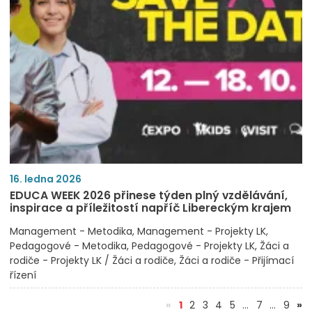
16. ledna 2026
EDUCA WEEK 2026 přinese týden plný vzdělávání,
inspirace a příležitostí napříč Libereckým krajem
Management - Metodika
Management - Projekty LK
Pedagogové - Metodika
Pedagogové - Projekty LK
Žáci a
rodiče - Projekty LK / Žáci a rodiče
Žáci a rodiče - Přijímací
řízení
(aktuální)
«
1
2
3
4
5
…
7
…
9
»