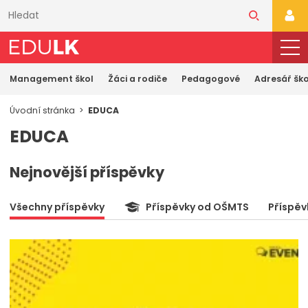
Přeskočit
k
PŘI
hlavnímu
obsahu
Management škol
Žáci a rodiče
Pedagogové
Adresář ško
Úvodní stránka
EDUCA
EDUCA
Nejnovější příspěvky
Všechny příspěvky
Příspěvky od OŠMTS
Příspěv