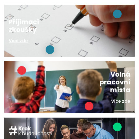
Přijímací
zkoušky
Více zde
Volná
pracovní
místa
Více zde