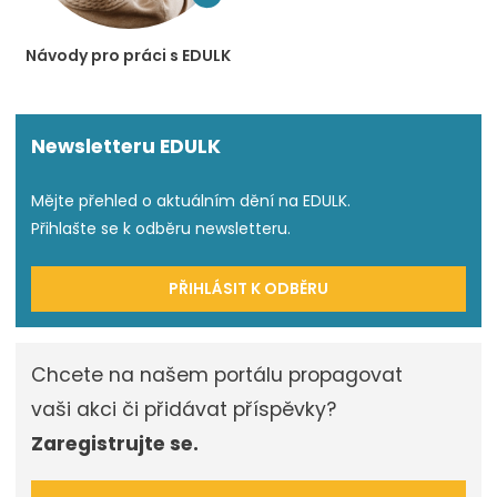
Návody pro práci s EDULK
Newsletteru EDULK
Mějte přehled o aktuálním dění na EDULK.
Přihlašte se k odběru newsletteru.
PŘIHLÁSIT K ODBĚRU
Chcete na našem portálu propagovat
vaši akci či přidávat příspěvky?
Zaregistrujte se.