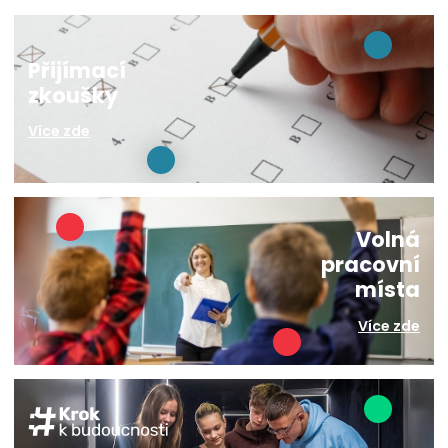
Přijímací
zkoušky
Více zde
Volná
pracovní
místa
Více zde