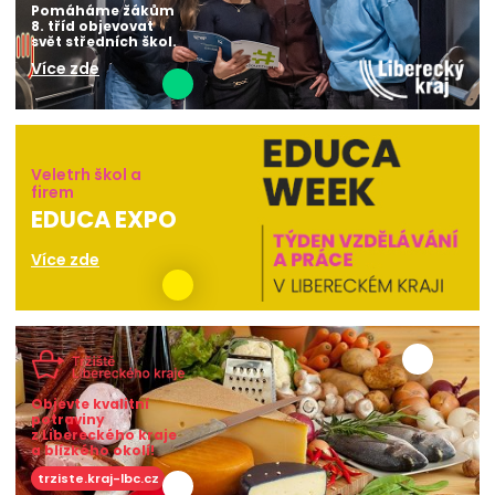
Pomáháme žákům
8. tříd objevovat
svět středních škol.
Více zde
Veletrh škol a
firem
EDUCA EXPO
Více zde
Objevte kvalitní
potraviny
z Libereckého kraje
a blízkého okolí!
trziste.kraj-lbc.cz