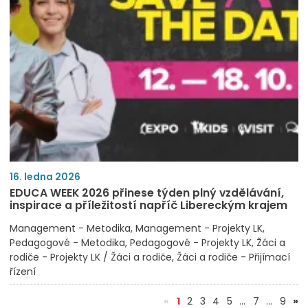
16. ledna 2026
EDUCA WEEK 2026 přinese týden plný vzdělávání,
inspirace a příležitostí napříč Libereckým krajem
Management - Metodika
Management - Projekty LK
Pedagogové - Metodika
Pedagogové - Projekty LK
Žáci a
rodiče - Projekty LK / Žáci a rodiče
Žáci a rodiče - Přijímací
řízení
(aktuální)
«
1
2
3
4
5
…
7
…
9
»