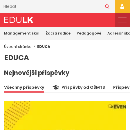
Přeskočit
k
PŘI
hlavnímu
obsahu
Management škol
Žáci a rodiče
Pedagogové
Adresář ško
Úvodní stránka
EDUCA
EDUCA
Nejnovější příspěvky
Všechny příspěvky
Příspěvky od OŠMTS
Příspěv