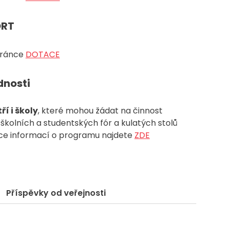
ORT
stránce
DOTACE
dnosti
í i školy
, které mohou žádat na činnost
kolních a studentských fór a kulatých stolů
Více informací o programu najdete
ZDE
Příspěvky od veřejnosti