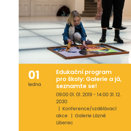
01
Edukační program
pro školy: Galerie a já,
ledna
seznamte se!
09:00 01. 01. 2019 - 14:00 31. 12.
2030
Konference/vzdělávací
akce
Galerie Lázně
Liberec