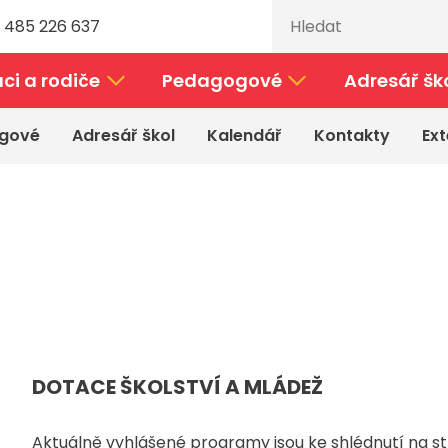
 485 226 637
ci a rodiče
Pedagogové
Adresář šk
gové
Adresář škol
Kalendář
Kontakty
Ext
DOTACE ŠKOLSTVÍ A MLÁDEŽ
Aktuálně vyhlášené programy jsou ke shlédnutí na 