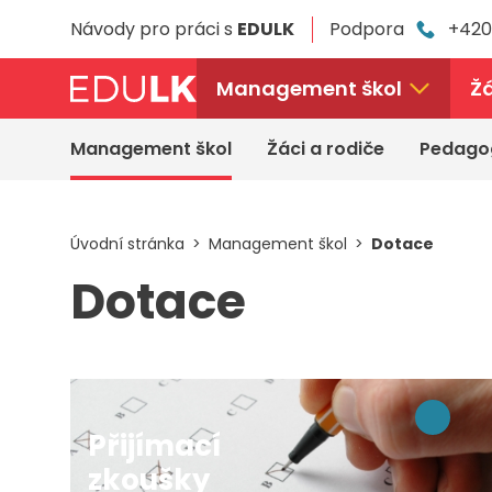
Přeskočit
Návody pro práci s
EDULK
Podpora
+420
k
hlavnímu
obsahu
Management škol
Žá
Management škol
Žáci a rodiče
Pedago
Úvodní stránka
Management škol
Dotace
Dotace
Přijímací
zkoušky