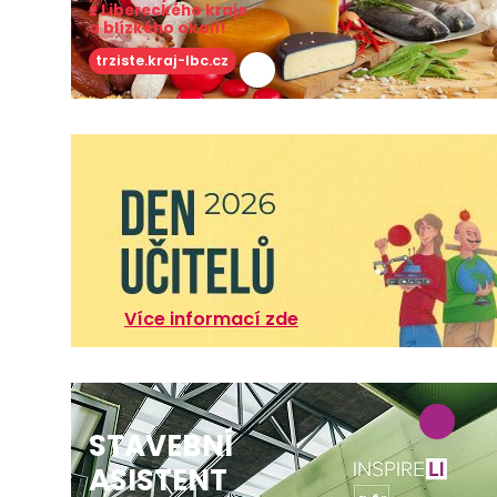
z Libereckého kraje
a blízkého okolí!
trziste.kraj-lbc.cz
Více informací zde
STAVEBNÍ
ASISTENT