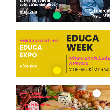
8. tříd objevovat
svět středních škol.
Více zde
Veletrh škol a firem
EDUCA
EXPO
Více zde
Objevte kvalitní
potraviny