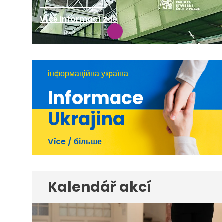
Více informací zde
інформаційна україна
Informace
Ukrajina
Více / більше
Kalendář akcí