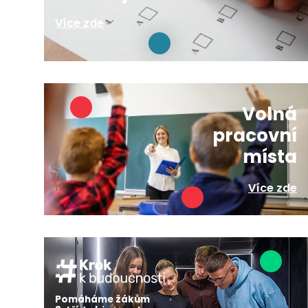
Více zde
Volná
pracovní
místa
Více zde
Pomáháme žákům