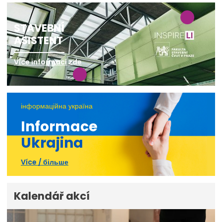
STAVEBNÍ
ASISTENT
Více informací zde
інформаційна україна
Informace
Ukrajina
Více / більше
Kalendář akcí