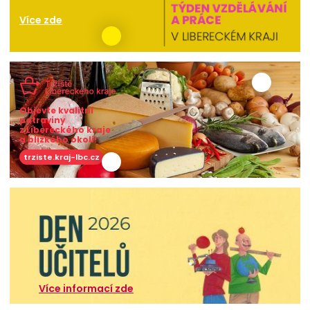
Více zde
Objevte kvalitní
potraviny
z Libereckého kraje
a blízkého okolí!
trziste.kraj-lbc.cz
Více informací zde