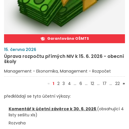
Garantováno OŠMTS
15. června 2026
Úprava rozpočtu přímých NIV k 15. 6. 2026 - obecní
školy
Management - Ekonomika
Management - Rozpočet
(aktuální)
«
1
2
3
4
…
6
…
12
…
17
…
22
»
předkládají se tyto účetní výkazy:
Komentář k účetní závěrce k 30. 6. 2026
(obsahující 4
listy sešitu xls)
Rozvaha