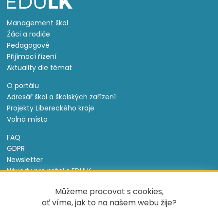
Management škol
Žáci a rodiče
Pedagogové
Přijímací řízení
Aktuality dle témat
O portálu
Adresář škol a školských zařízení
Projekty Libereckého kraje
Volná místa
FAQ
GDPR
Newsletter
Návody pro práci s EDULK
Prohlášení o přístupnosti
Můžeme pracovat s cookies,
Nastavení cookies
ať víme, jak to na našem webu žije?
Informace o souborech cookie