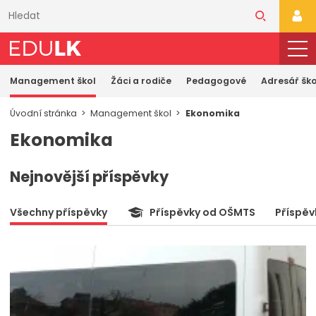
Přeskočit
k
PŘI
hlavnímu
obsahu
Management škol
Žáci a rodiče
Pedagogové
Adresář ško
Úvodní stránka
Management škol
Ekonomika
Ekonomika
Nejnovější příspěvky
Všechny příspěvky
Příspěvky od OŠMTS
Příspěv