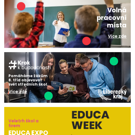
Volná
pracovní
místa
Více zde
Pomáháme žákům
8. tříd objevovat
svět středních škol.
Více zde
Veletrh škol a
firem
EDUCA EXPO