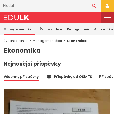
Přeskočit
k
PŘI
hlavnímu
obsahu
Management škol
Žáci a rodiče
Pedagogové
Adresář ško
Úvodní stránka
Management škol
Ekonomika
Ekonomika
Nejnovější příspěvky
Všechny příspěvky
Příspěvky od OŠMTS
Příspěv