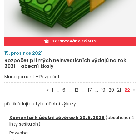
Garantováno OŠMTS
15. prosince 2021
Rozpočet přímých neinvestičních výdajů na rok
2021 - obecní školy
Management - Rozpočet
(akt
«
1
…
6
…
12
…
17
…
19
20
21
22
»
předkládají se tyto účetní výkazy:
Komentář k účetní závěrce k 30. 6. 2026
(obsahující 4
listy sešitu xls)
Rozvaha