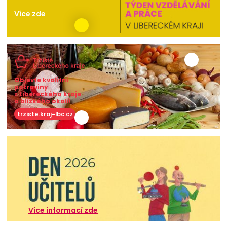
Více zde
Objevte kvalitní
potraviny
z Libereckého kraje
a blízkého okolí!
trziste.kraj-lbc.cz
Více informací zde