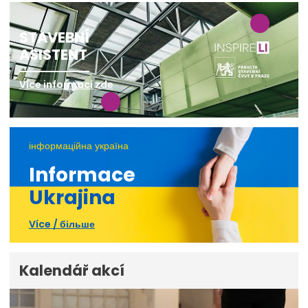
STAVEBNÍ
ASISTENT
Více informací zde
інформаційна україна
Informace
Ukrajina
Více / більше
Kalendář akcí