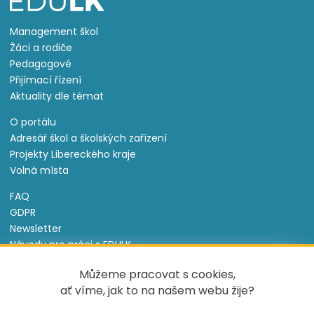
Management škol
Žáci a rodiče
Pedagogové
Přijímací řízení
Aktuality dle témat
O portálu
Adresář škol a školských zařízení
Projekty Libereckého kraje
Volná místa
FAQ
GDPR
Newsletter
Návody pro práci s EDULK
Prohlášení o přístupnosti
Můžeme pracovat s cookies,
Nastavení cookies
ať víme, jak to na našem webu žije?
Informace o souborech cookie