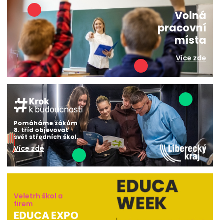
Volná
pracovní
místa
Více zde
Pomáháme žákům
8. tříd objevovat
svět středních škol.
Více zde
Veletrh škol a
firem
EDUCA EXPO