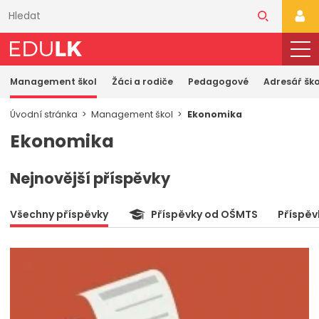
Přeskočit
k
PŘI
hlavnímu
obsahu
Management škol
Žáci a rodiče
Pedagogové
Adresář ško
Úvodní stránka
Management škol
Ekonomika
Ekonomika
Nejnovější příspěvky
Všechny příspěvky
Příspěvky od OŠMTS
Příspěv