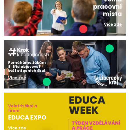
pracovní
místa
Více zde
Pomáháme žákům
8. tříd objevovat
svět středních škol.
Více zde
Veletrh škol a
firem
EDUCA EXPO
Více zde