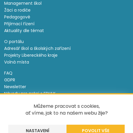
Management škol
Žáci a rodiče
Pedagogové
Přijímací řízení
Aktuality dle témat
O portálu
Adresář škol a školských zařízení
Projekty Libereckého kraje
Volná místa
FAQ
GDPR
Newsletter
Návody pro práci s EDULK
Prohlášení o přístupnosti
Můžeme pracovat s cookies,
Nastavení cookies
ať víme, jak to na našem webu žije?
Informace o souborech cookie
NASTAVENÍ
Tento projekt je spolufinancován Evropským sociálním