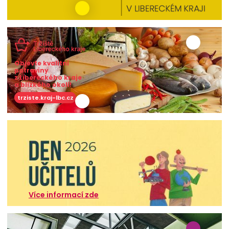
Objevte kvalitní
potraviny
z Libereckého kraje
a blízkého okolí!
trziste.kraj-lbc.cz
Více informací zde