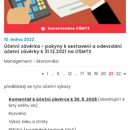
Garantováno OŠMTS
10. ledna 2022
Účetní závěrka - pokyny k sestavení a odevzdání
účetní závěrky k 31.12.2021 na OŠMTS
Management - Ekonomika
(aktuál
«
1
…
6
…
12
…
17
18
19
20
21
22
»
předkládají se tyto účetní výkazy:
Komentář k účetní závěrce k 30. 6. 2026
(obsahující 4
listy sešitu xls)
Rozvaha
Výkaz zisku a ztráty
Příloha (+
vyplněné textové části
)