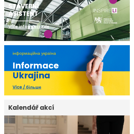
STAVEBNÍ
ASISTENT
Více informací zde
інформаційна україна
Informace
Ukrajina
Více / більше
Kalendář akcí