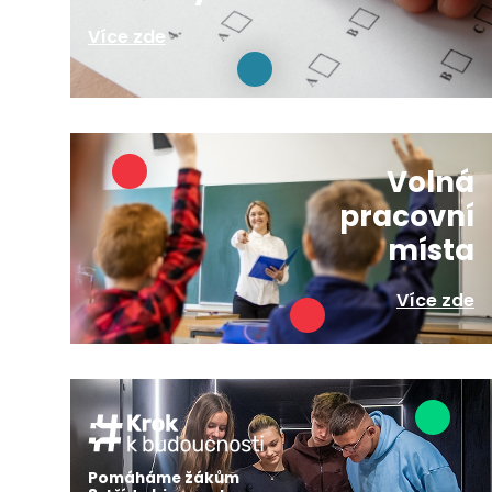
Více zde
Volná
pracovní
místa
Více zde
Pomáháme žákům