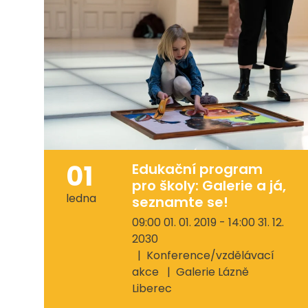
01
Edukační program
pro školy: Galerie a já,
ledna
seznamte se!
09:00 01. 01. 2019 - 14:00 31. 12.
2030
Konference/vzdělávací
akce
Galerie Lázně
Liberec