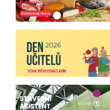
z Libereckého kraje
a blízkého okolí!
trziste.kraj-lbc.cz
Více informací zde
STAVEBNÍ
ASISTENT