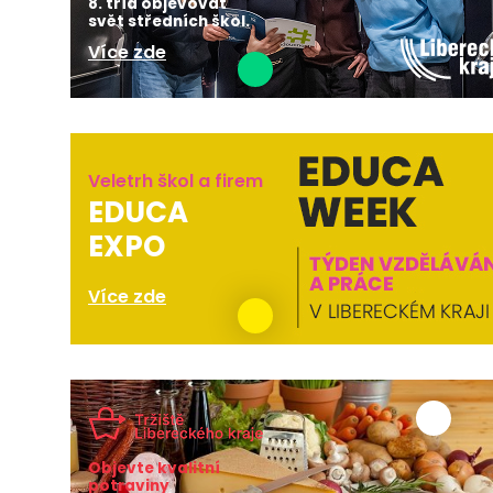
8. tříd objevovat
svět středních škol.
Více zde
Veletrh škol a firem
EDUCA
EXPO
Více zde
Objevte kvalitní
potraviny