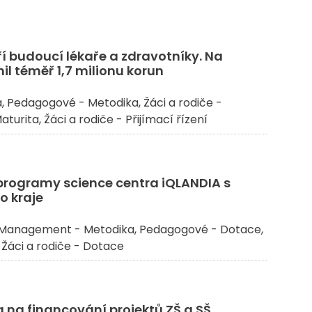
ří budoucí lékaře a zdravotníky. Na
il téměř 1,7 milionu korun
a
Pedagogové - Metodika
Žáci a rodiče -
Maturita
Žáci a rodiče - Přijímací řízení
programy science centra iQLANDIA s
o kraje
Management - Metodika
Pedagogové - Dotace
Žáci a rodiče - Dotace
 na financování projektů ZŠ a SŠ