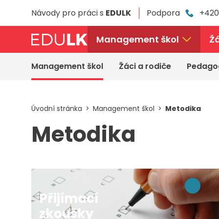
Přeskočit
Návody pro práci s
EDULK
Podpora
+420
k
hlavnímu
obsahu
Management škol
Žá
Management škol
Žáci a rodiče
Pedago
Úvodní stránka
Management škol
Metodika
Metodika
Přijímací
zkoušky