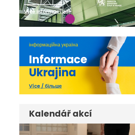
Více informací zde
інформаційна україна
Informace
Ukrajina
Více / більше
Kalendář akcí