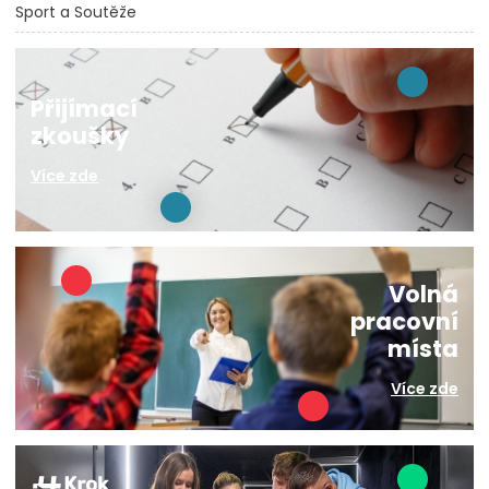
Sport a Soutěže
Přijímací
zkoušky
Více zde
Volná
pracovní
místa
Více zde