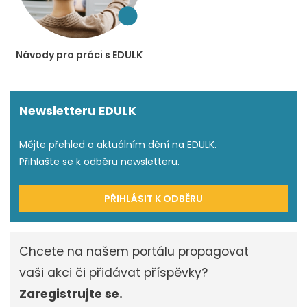
Návody pro práci s EDULK
Newsletteru EDULK
Mějte přehled o aktuálním dění na EDULK.
Přihlašte se k odběru newsletteru.
PŘIHLÁSIT K ODBĚRU
Chcete na našem portálu propagovat
vaši akci či přidávat příspěvky?
Zaregistrujte se.