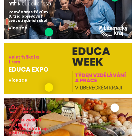
Pomáháme žákům
8. tříd objevovat
svět středních škol.
Více zde
Veletrh škol a
firem
EDUCA EXPO
Více zde
Objevte kvalitní
potraviny
z Libereckého kraje
a blízkého okolí!