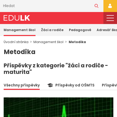
Přeskočit
k
PŘI
hlavnímu
obsahu
Management škol
Žáci a rodiče
Pedagogové
Adresář ško
Úvodní stránka
Management škol
Metodika
Metodika
Příspěvky z kategorie "žáci a rodiče -
maturita"
Všechny příspěvky
Příspěvky od OŠMTS
Příspěv