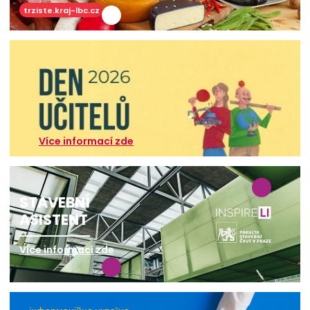
trziste.kraj-lbc.cz
Více informací zde
STAVEBNÍ
ASISTENT
Více informací zde