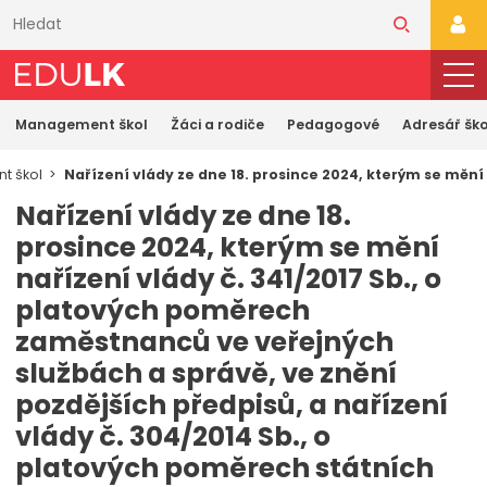
Přeskočit
k
PŘI
hlavnímu
obsahu
Management škol
Žáci a rodiče
Pedagogové
Adresář ško
t škol
Nařízení vlády ze dne 18. prosince 2024, kterým se mění
Nařízení vlády ze dne 18.
prosince 2024, kterým se mění
nařízení vlády č. 341/2017 Sb., o
platových poměrech
zaměstnanců ve veřejných
službách a správě, ve znění
pozdějších předpisů, a nařízení
vlády č. 304/2014 Sb., o
platových poměrech státních