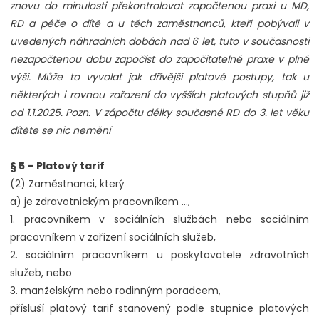
znovu do minulosti překontrolovat započtenou praxi u MD,
RD a péče o dítě a u těch zaměstnanců, kteří pobývali v
uvedených náhradních dobách nad 6 let, tuto v současnosti
nezapočtenou dobu započíst do započitatelné praxe v plné
výši. Může to vyvolat jak dřívější platové postupy, tak u
některých i rovnou zařazení do vyšších platových stupňů již
od 1.1.2025. Pozn. V zápočtu délky současné RD do 3. let věku
dítěte se nic nemění
§ 5 – Platový tarif
(2) Zaměstnanci, který
a) je zdravotnickým pracovníkem …,
1. pracovníkem v sociálních službách nebo sociálním
pracovníkem v zařízení sociálních služeb,
2. sociálním pracovníkem u poskytovatele zdravotních
služeb, nebo
3. manželským nebo rodinným poradcem,
přísluší platový tarif stanovený podle stupnice platových