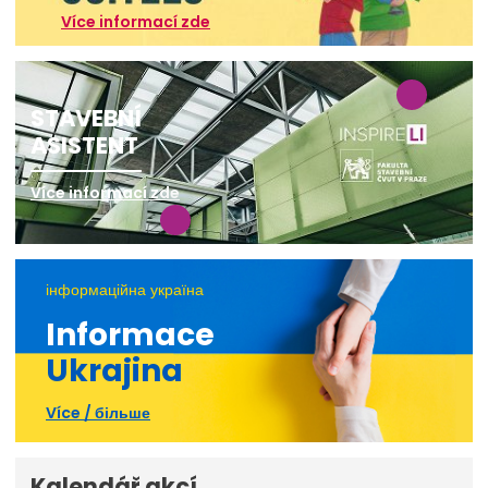
Více informací zde
STAVEBNÍ
ASISTENT
Více informací zde
інформаційна україна
Informace
Ukrajina
Více / більше
Kalendář akcí