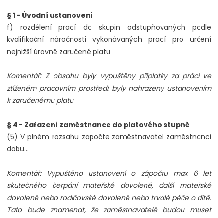
§ 1 - Úvodní ustanovení
f) rozdělení prací do skupin odstupňovaných podle
kvalifikační náročnosti vykonávaných prací pro určení
nejnižší úrovně zaručené platu
Komentář: Z obsahu byly vypuštěny příplatky za práci ve
ztíženém pracovním prostředí, byly nahrazeny ustanovením
k zaručenému platu
§ 4 - Zařazení zaměstnance do platového stupně
(5) V plném rozsahu započte zaměstnavatel zaměstnanci
dobu...
Komentář: Vypuštěno ustanovení o zápočtu max 6 let
skutečného čerpání mateřské dovolené, další mateřské
dovolené nebo rodičovské dovolené nebo trvalé péče o dítě.
Tato bude znamenat, že zaměstnavatelé budou muset