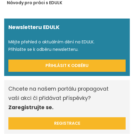
Návody pro práci s EDULK
Newsletteru EDULK
Mějte přehled o aktuálním dění na EDULK.
Přihlašte se k odběru newsletteru.
PŘIHLÁSIT K ODBĚRU
Chcete na našem portálu propagovat
vaši akci či přidávat příspěvky?
Zaregistrujte se.
REGISTRACE