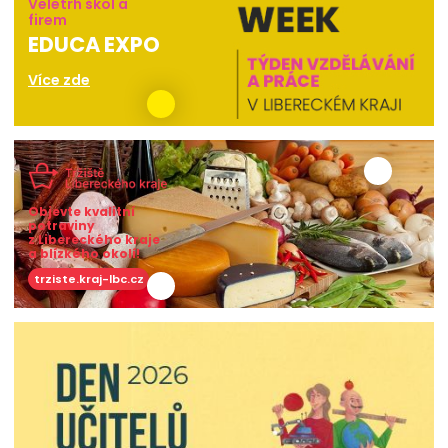
Veletrh škol a
firem
EDUCA EXPO
Více zde
Objevte kvalitní
potraviny
z Libereckého kraje
a blízkého okolí!
trziste.kraj-lbc.cz