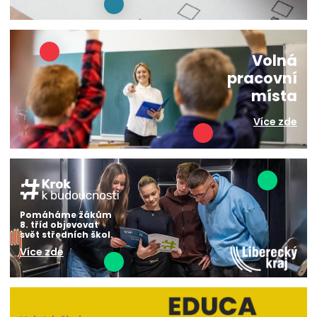
Volná
pracovní
místa
Více zde
Pomáháme žákům
8. tříd objevovat
svět středních škol.
Více zde