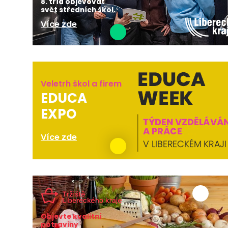
8. tříd objevovat
svět středních škol.
Více zde
Veletrh škol a firem
EDUCA
EXPO
Více zde
Objevte kvalitní
potraviny