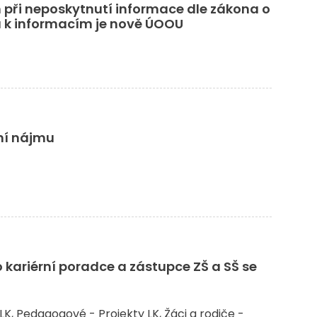
ři neposkytnutí informace dle zákona o
 k informacím je nově ÚOOU
ní nájmu
o kariérní poradce a zástupce ZŠ a SŠ se
LK
Pedagogové - Projekty LK
Žáci a rodiče -