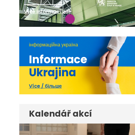
Více informací zde
інформаційна україна
Informace
Ukrajina
Více / більше
Kalendář akcí