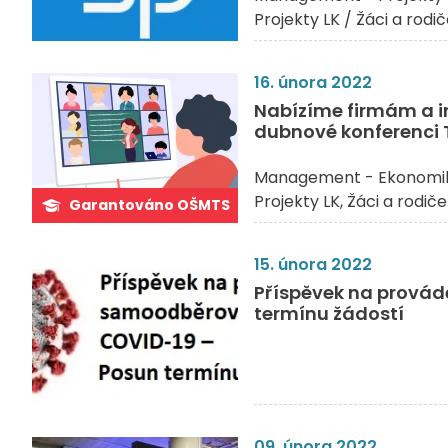
Projekty LK / Žáci a rodi
16. února 2022
Nabízíme firmám a i
dubnové konferenci 
Management - Ekonomi
Projekty LK
Žáci a rodiče
Garantováno OŠMTS
15. února 2022
Příspěvek na provád
termínu žádostí
09. února 2022