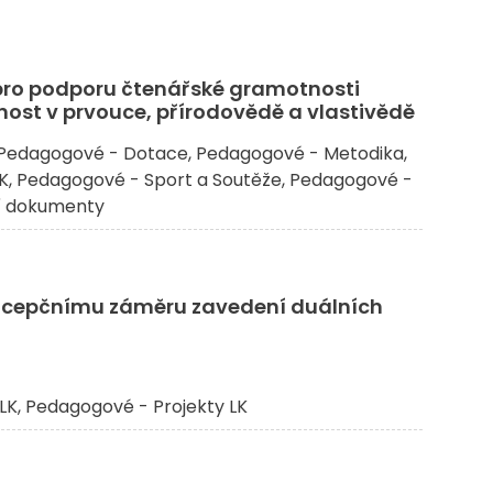
pro podporu čtenářské gramotnosti
ost v prvouce, přírodovědě a vlastivědě
Pedagogové - Dotace
Pedagogové - Metodika
K
Pedagogové - Sport a Soutěže
Pedagogové -
í dokumenty
oncepčnímu záměru zavedení duálních
LK
Pedagogové - Projekty LK