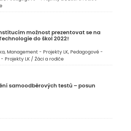
če
nstitucím možnost prezentovat se na
Technologie do škol 2022!
ka
Management - Projekty LK
Pedagogové -
 - Projekty LK / Žáci a rodiče
ění samoodběrových testů – posun