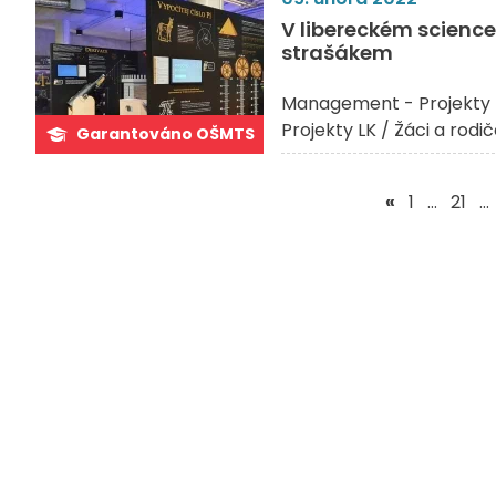
V libereckém scienc
strašákem
Management - Projekty 
Projekty LK / Žáci a rodi
Garantováno OŠMTS
«
1
…
21
…