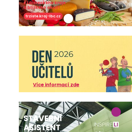
z Libereckého kraje
a blízkého okolí!
trziste.kraj-lbc.cz
Více informací zde
STAVEBNÍ
ASISTENT