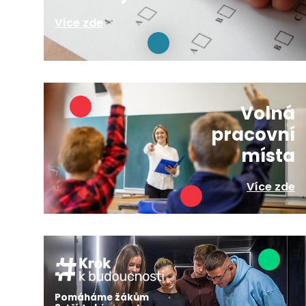
Více zde
Volná
pracovní
místa
Více zde
Pomáháme žákům