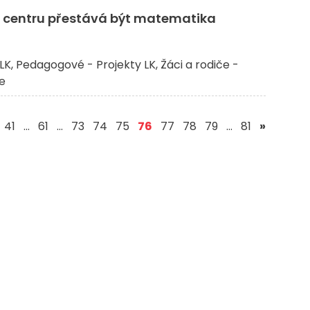
e centru přestává být matematika
LK
Pedagogové - Projekty LK
Žáci a rodiče -
če
(aktuální)
41
…
61
…
73
74
75
76
77
78
79
…
81
»