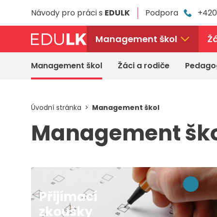
Přeskočit
Návody pro práci s
EDULK
Podpora
+420
k
hlavnímu
obsahu
Management škol
Žá
Management škol
Žáci a rodiče
Pedago
Úvodní stránka
Management škol
Management ško
Přijímací
zkoušky