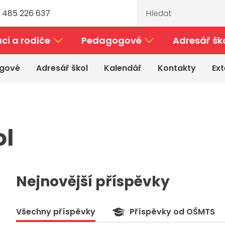
 485 226 637
ci a rodiče
Pedagogové
Adresář šk
gové
Adresář škol
Kalendář
Kontakty
Ext
l
Nejnovější příspěvky
Všechny příspěvky
Příspěvky od OŠMTS