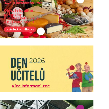
Objevte kvalitní
potraviny
z Libereckého kraje
a blízkého okolí!
trziste.kraj-lbc.cz
Více informací zde