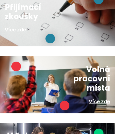
Přijímací
zkoušky
Více zde
Volná
pracovní
místa
Více zde