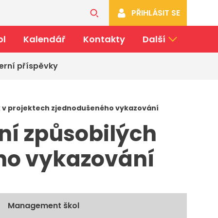
PŘIHLÁSIT SE
ol
Kalendář
Kontakty
Další
erní příspěvky
k v projektech zjednodušeného vykazování
ní způsobilých
ého vykazování
Management škol