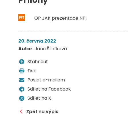
Přílohy
OP JAK prezentace NPI
20. června 2022
Autor:
Jana Štefková
Stáhnout
Tisk
Poslat e-mailem
Sdílet na Facebook
Sdílet na X
Zpět na výpis