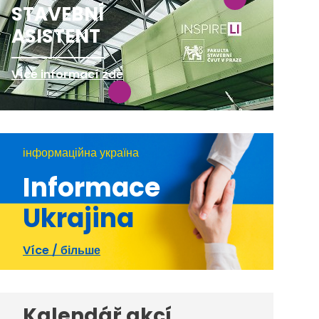
STAVEBNÍ
ASISTENT
Více informací zde
інформаційна україна
Informace
Ukrajina
Více / більше
Kalendář akcí