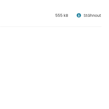
555 kB
Stáhnout