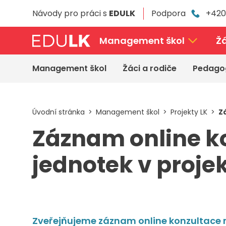
Přeskočit
Návody pro práci s
EDULK
Podpora
+420
k
hlavnímu
obsahu
Management škol
Žá
Management škol
Žáci a rodiče
Pedago
Úvodní stránka
Management škol
Projekty LK
Z
Záznam online k
jednotek v proj
Zveřejňujeme záznam online konzultace 