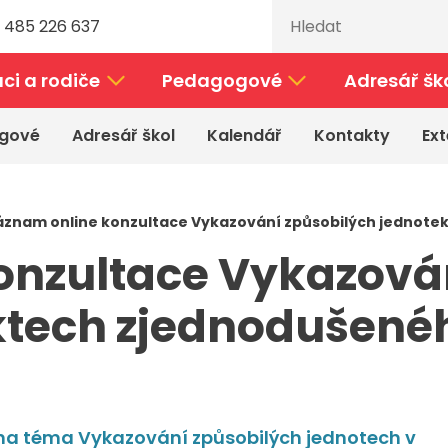
 485 226 637
ci a rodiče
Pedagogové
Adresář šk
gové
Adresář škol
Kalendář
Kontakty
Ext
áznam online konzultace Vykazování způsobilých jednote
onzultace Vykazová
ektech zjednodušen
na téma Vykazování způsobilých jednotech v