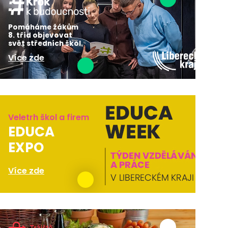
Pomáháme žákům
8. tříd objevovat
svět středních škol.
Více zde
Veletrh škol a firem
EDUCA
EXPO
Více zde