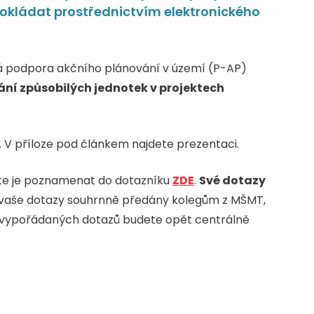
okládat prostřednictvím elektronického
cká podpora akčního plánování v území (P-AP)
ní způsobilých jednotek v projektech
. V příloze pod článkem najdete prezentaci.
te je poznamenat do dotazníku
ZDE
.
Své dotazy
 vaše dotazy souhrnně předány kolegům z MŠMT,
í vypořádaných dotazů budete opět centrálně