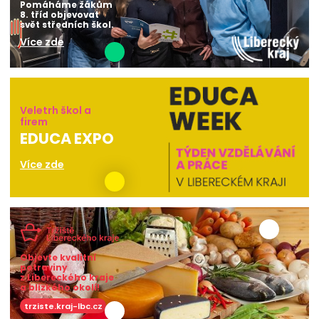
Pomáháme žákům
8. tříd objevovat
svět středních škol.
Více zde
Veletrh škol a
firem
EDUCA EXPO
Více zde
Objevte kvalitní
potraviny
z Libereckého kraje
a blízkého okolí!
trziste.kraj-lbc.cz