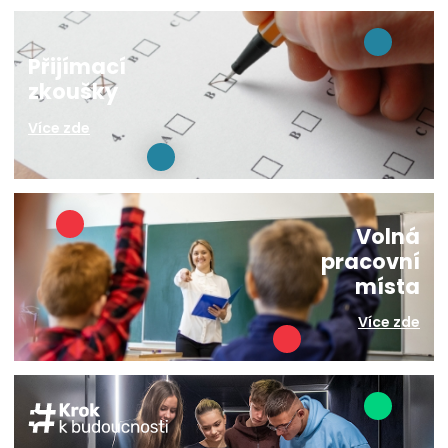
Přijímací
zkoušky
Více zde
Volná
pracovní
místa
Více zde