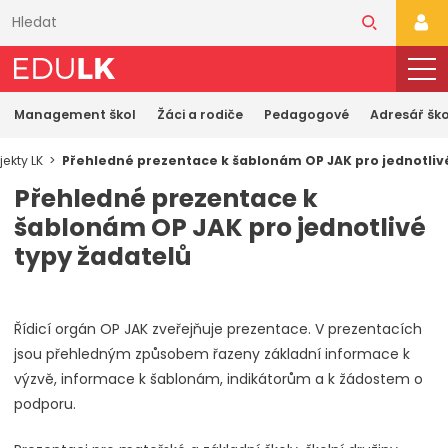
Přeskočit
k
PŘI
hlavnímu
obsahu
Management škol
Žáci a rodiče
Pedagogové
Adresář ško
jekty LK
Přehledné prezentace k šablonám OP JAK pro jednotliv
Přehledné prezentace k
šablonám OP JAK pro jednotlivé
typy žadatelů
Řídicí orgán OP JAK zveřejňuje prezentace. V prezentacích
jsou přehledným způsobem řazeny základní informace k
výzvě, informace k šablonám, indikátorům a k žádostem o
podporu.