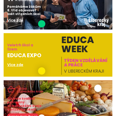
Pomáháme žákům
8. tříd objevovat
svět středních škol.
Více zde
Veletrh škol a
firem
EDUCA EXPO
Více zde
Objevte kvalitní
potraviny
z Libereckého kraje
a blízkého okolí!