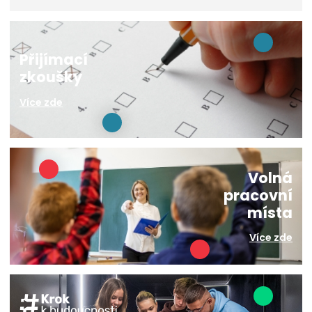
Přijímací
zkoušky
Více zde
Volná
pracovní
místa
Více zde