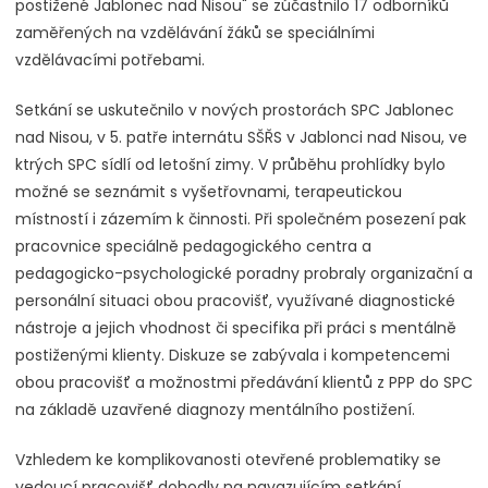
postižené Jablonec nad Nisou" se zúčastnilo 17 odborníků
zaměřených na vzdělávání žáků se speciálními
vzdělávacími potřebami.
Setkání se uskutečnilo v nových prostorách SPC Jablonec
nad Nisou, v 5. patře internátu SŠŘS v Jablonci nad Nisou, ve
ktrých SPC sídlí od letošní zimy. V průběhu prohlídky bylo
možné se seznámit s vyšetřovnami, terapeutickou
místností i zázemím k činnosti. Při společném posezení pak
pracovnice speciálně pedagogického centra a
pedagogicko-psychologické poradny probraly organizační a
personální situaci obou pracovišť, využívané diagnostické
nástroje a jejich vhodnost či specifika při práci s mentálně
postiženými klienty. Diskuze se zabývala i kompetencemi
obou pracovišť a možnostmi předávání klientů z PPP do SPC
na základě uzavřené diagnozy mentálního postižení.
Vzhledem ke komplikovanosti otevřené problematiky se
vedoucí pracovišť dohodly na navazujícím setkání.