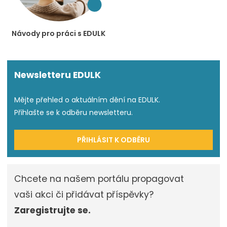
Návody pro práci s EDULK
Newsletteru EDULK
Mějte přehled o aktuálním dění na EDULK.
Přihlašte se k odběru newsletteru.
PŘIHLÁSIT K ODBĚRU
Chcete na našem portálu propagovat
vaši akci či přidávat příspěvky?
Zaregistrujte se.