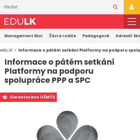
Přeskočit
k
PŘI
hlavnímu
obsahu
Management škol
Žáci a rodiče
Pedagogové
Adresář ško
ekty LK
Informace o pátém setkání Platformy na podporu spolu
Informace o pátém setkání
Platformy na podporu
spolupráce PPP a SPC
Garantováno OŠMTS