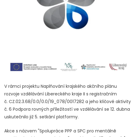
V rámci projektu Naplňování krajského akčního plánu
rozvoje vzdělávání Libereckého kraje II s registračním
č. CZ.02.3.68/0.0/0.0/19_078/0017282 a jeho klíčové aktivity
č. 6 Podpora rovných příležitostí ve vzdělávání se 12. dubna
uskutečnilo již 5. setkání platformy.
Akce s názvem "Spolupráce PPP a SPC pro mentálně