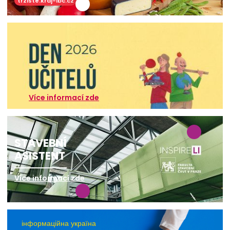
trziste.kraj-lbc.cz
Více informací zde
STAVEBNÍ
ASISTENT
Více informací zde
інформаційна україна