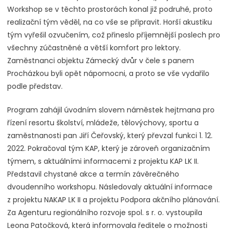
Workshop se v těchto prostorách konal již podruhé, proto
realizační tým věděl, na co vše se připravit. Horší akustiku
tým vyřešil ozvučením, což přineslo příjemnější poslech pro
všechny zúčastněné a větší komfort pro lektory.
Zaměstnanci objektu Zámecký dvůr v čele s panem
Procházkou byli opět nápomocni, a proto se vše vydařilo
podle představ.
Program zahájil úvodním slovem náměstek hejtmana pro
řízení resortu školství, mládeže, tělovýchovy, sportu a
zaměstnanosti pan Jiří Čeřovský, který převzal funkci 1. 12.
2022. Pokračoval tým KAP, který je zároveň organizačním
týmem, s aktuálními informacemi z projektu KAP LK II.
Představil chystané akce a termín závěrečného
dvoudenního workshopu. Následovaly aktuální informace
z projektu NAKAP LK II a projektu Podpora akčního plánování.
Za Agenturu regionálního rozvoje spol. s r. o. vystoupila
Leona Patočková, která informovala ředitele o možnosti