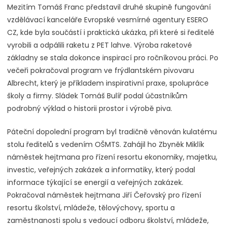
Mezitím Tomáš Franc představil druhé skupině fungování
vzdělávací kanceláře Evropské vesmírné agentury ESERO
CZ, kde byla součástí i praktická ukázka, při které si ředitelé
vyrobili a odpálili raketu z PET lahve. Výroba raketové
základny se stala dokonce inspirací pro ročníkovou práci. Po
večeři pokračoval program ve frýdlantském pivovaru
Albrecht, který je příkladem inspirativní praxe, spolupráce
školy a firmy. Sládek Tomáš Bulíř podal účastníkům
podrobný výklad o historii prostor i výrobě piva.
Páteční dopolední program byl tradičně věnován kulatému
stolu ředitelů s vedením OŠMTS. Zahájil ho Zbyněk Miklík
náměstek hejtmana pro řízení resortu ekonomiky, majetku,
investic, veřejných zakázek a informatiky, který podal
informace týkající se energií a veřejných zakázek.
Pokračoval náměstek hejtmana Jiří Čeřovský pro řízení
resortu školství, mládeže, tělovýchovy, sportu a
zaměstnanosti spolu s vedoucí odboru školství, mládeže,