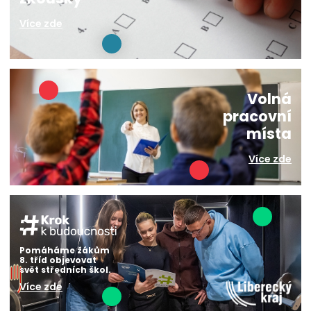
Více zde
Volná
pracovní
místa
Více zde
Pomáháme žákům
8. tříd objevovat
svět středních škol.
Více zde