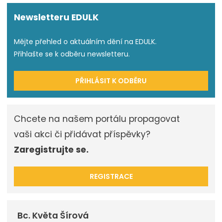
Newsletteru EDULK
Mějte přehled o aktuálním dění na EDULK.
Přihlašte se k odběru newsletteru.
PŘIHLÁSIT K ODBĚRU
Chcete na našem portálu propagovat
vaši akci či přidávat příspěvky?
Zaregistrujte se.
REGISTRACE
Bc. Květa Šírová