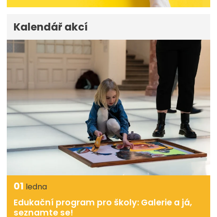
Kalendář akcí
01
ledna
Edukační program pro školy: Galerie a já,
seznamte se!