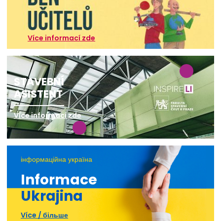
Více informací zde
STAVEBNÍ
ASISTENT
Více informací zde
інформаційна україна
Informace
Ukrajina
Více / більше