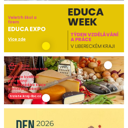
Veletrh škol a
firem
EDUCA EXPO
Více zde
Objevte kvalitní
potraviny
z Libereckého kraje
a blízkého okolí!
trziste.kraj-lbc.cz