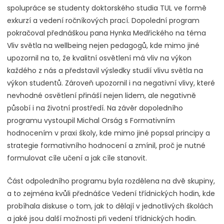
spolupráce se studenty doktorského studia TUL ve formě
exkurzí a vedení ročníkových prací. Dopolední program
pokračoval přednáškou pana Hynka Medřického na téma
Vliv světla na wellbeing nejen pedagogů, kde mimo jiné
upozornil na to, že kvalitní osvětlení má vliv na výkon
každého z nás a představil výsledky studií vlivu světla na
výkon studentů. Zároveň upozornil i na negativní vlivy, které
nevhodné osvětlení přináší nejen lidem, ale negativně
působí i na životní prostředí. Na závěr dopoledního
programu vystoupil Michal Orság s Formativním
hodnocením v praxi školy, kde mimo jiné popsal principy a
strategie formativního hodnocení a zmínil, proč je nutné
formulovat cíle učení a jak cíle stanovit.
Část odpoledního programu byla rozdělena na dvě skupiny,
a to zejména kvůli přednášce Vedení třídnických hodin, kde
probíhala diskuse o tom, jak to dělají v jednotlivých školách
a jaké jsou další možnosti při vedení třídnických hodin.