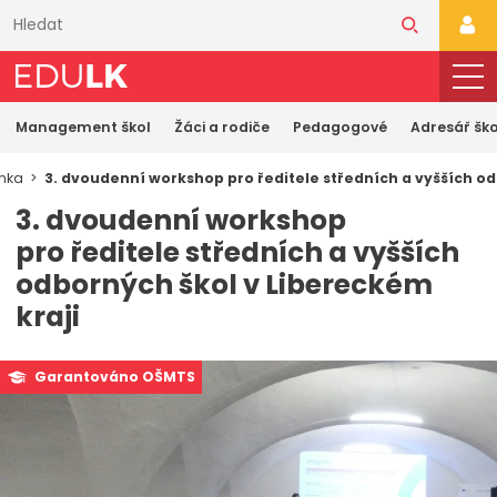
Přeskočit
k
PŘI
hlavnímu
obsahu
Management škol
Žáci a rodiče
Pedagogové
Adresář ško
ánka
3. dvoudenní workshop pro ředitele středních a vyšších od
3. dvoudenní workshop
pro ředitele středních a vyšších
odborných škol v Libereckém
kraji
Garantováno OŠMTS