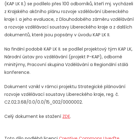
(KAP LK II.) se podílelo přes 100 odborníků, kteří mj. vycházeli
z Krajského akčního plánu rozvoje vzdělávání Libereckého
kraje I. a jeho evaluace, z Dlouhodobého záměru vzdělávání
a rozvoje vzdělávací soustavy Libereckého kraje a z dalších
dokumentů, které jsou popsány v úvodu KAP LK II.
Na finální podobě KAP LK II. se podílel projektový tým KAP LK,
Národní ústav pro vzdělávání (projekt P-KAP), odborné
minitýmy, Pracovní skupina Vzdělávání a Regionální stálá
konference.
Dokument vznikl v rámci projektu Strategické plánování
rozvoje vzdělávací soustavy Libereckého kraje, reg. č.
CZ.02.3.68/0.0/0.0/15_002/0000002.
Celý dokument ke stažení
ZDE
.
Toto dílo podléhá licenci
Creative Commons Uveďte