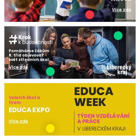
Více zde
Pomáháme žákům
8. tříd objevovat
svět středních škol.
Více zde
Veletrh škol a
firem
EDUCA EXPO
Více zde