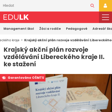
Přeskočit
k
PŘI
hlavnímu
obsahu
Management škol
Žáci a rodiče
Pedagogové
Adresář ško
reckého kraje
Krajský akční plán rozvoje vzdělávání Libereckého k
Krajský akční plán rozvoje
vzdělávání Libereckého kraje II.
ke stažení
Garantováno OŠMTS