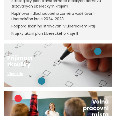
Strategický plán transformace dětských domovů
zřizovaných Libereckým krajem
Naplňování dlouhodobého záměru vzdělávání
Libereckého kraje 2024-2028
Podpora školního stravování v Libereckém kraji
Krajský akční plán Libereckého kraje II
Přijímací
zkoušky
Více zde
Volná
pracovní
místa