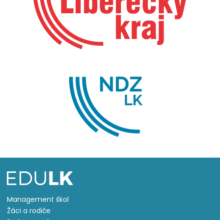
Management škol
Žáci a rodiče