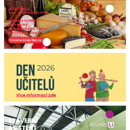
Objevte kvalitní
potraviny
z Libereckého kraje
a blízkého okolí!
trziste.kraj-lbc.cz
Více informací zde
STAVEBNÍ
ASISTENT