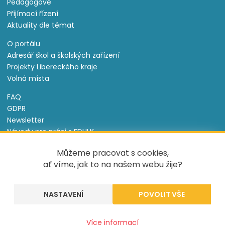
Pedagogové
Přijímací řízení
Aktuality dle témat
O portálu
Adresář škol a školských zařízení
Projekty Libereckého kraje
Volná místa
FAQ
GDPR
Newsletter
Návody pro práci s EDULK
Prohlášení o přístupnosti
Můžeme pracovat s cookies,
Nastavení cookies
ať víme, jak to na našem webu žije?
Informace o souborech cookie
NASTAVENÍ
Tento projekt je spolufinancován Evropským sociálním
fondem a státním rozpočtem České republiky.
Více informací
Created by
UVM