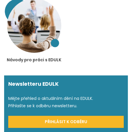
Návody pro práci s EDULK
Newsletteru EDULK
Mějte přehled o aktuálním dění na EDULK.
Přihlašte se k odběru newsletteru.
PŘIHLÁSIT K ODBĚRU