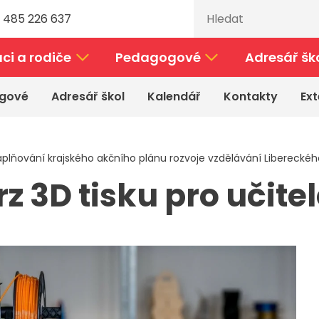
 485 226 637
ci a rodiče
Pedagogové
Adresář šk
gové
Adresář škol
Kalendář
Kontakty
Ext
plňování krajského akčního plánu rozvoje vzdělávání Libereckého 
 3D tisku pro učitel