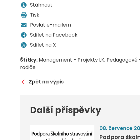
Stáhnout
Tisk
Poslat e-mailem
Sdílet na Facebook
Sdílet na X
Štítky:
Management - Projekty LK
Pedagogové -
rodiče
Zpět na výpis
Další příspěvky
08. července 2
Podpora školn