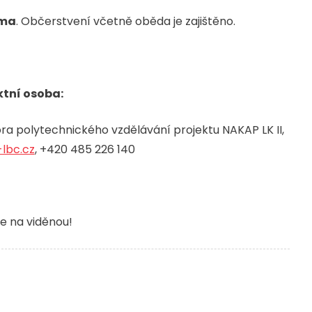
ma
. Občerstvení včetně oběda je zajištěno.
tní osoba:
a polytechnického vzdělávání projektu NAKAP LK II,
lbc.cz
, +420 485 226 140
e na viděnou!