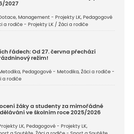
26/2027
Dotace
Management - Projekty LK
Pedagogové
i a rodiče - Projekty LK / Žáci a rodiče
ích řádech: Od 27. června přechází
rázdninový režim!
Metodika
Pedagogové - Metodika
Žáci a rodiče -
i a rodiče
j ocení žáky a studenty za mimořádné
dělávání ve školním roce 2025/2026
rojekty LK
Pedagogové - Projekty LK
ort a Soutěže
Žáci a rodiče - Sport a Soutěže