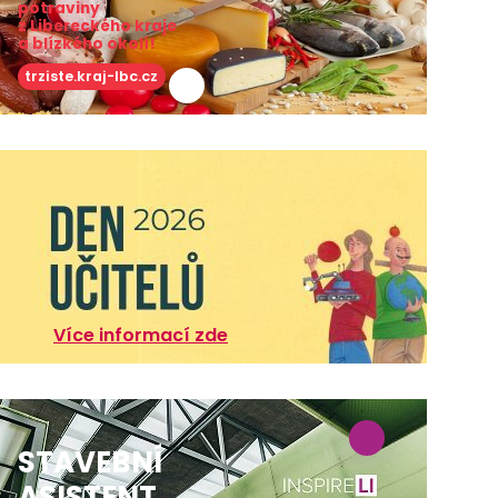
potraviny
z Libereckého kraje
a blízkého okolí!
trziste.kraj-lbc.cz
Více informací zde
STAVEBNÍ
ASISTENT