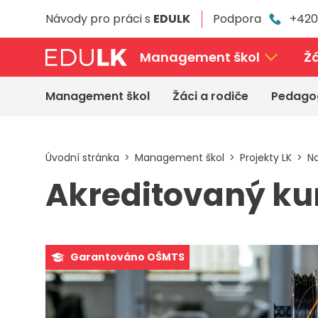
Přeskočit
Návody pro práci s
EDULK
Podpora
+420
k
hlavnímu
obsahu
Management škol
Žá
Management škol
Žáci a rodiče
Pedago
Úvodní stránka
Management škol
Projekty LK
Na
Akreditovaný kurz
Garantováno OŠMTS