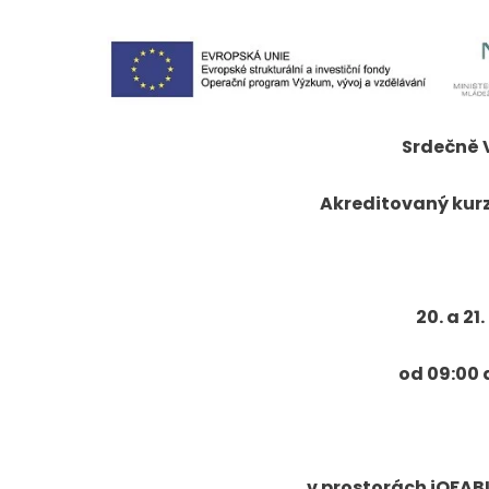
Srdečně 
Akreditovaný kurz 
20. a 21
od 09:00 
v prostorách iQFABL