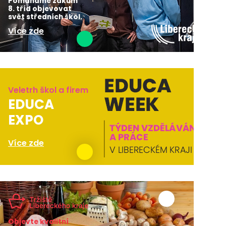
Pomáháme žákům
8. tříd objevovat
svět středních škol.
Více zde
Veletrh škol a firem
EDUCA
EXPO
Více zde
Objevte kvalitní