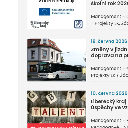
školní rok 20
Management - 
- Projekty LK
Žác
18. června 2026
Změny v jízdn
doprava na p
Management - 
Projekty LK / Žác
10. června 2026
Liberecký kra
úspěchy ve vz
Management - P
Pedagogové - Sp