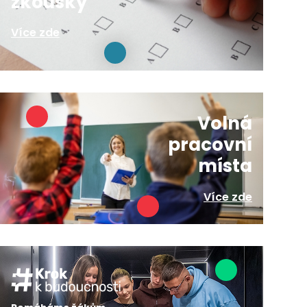
zkoušky
Více zde
Volná
pracovní
místa
Více zde