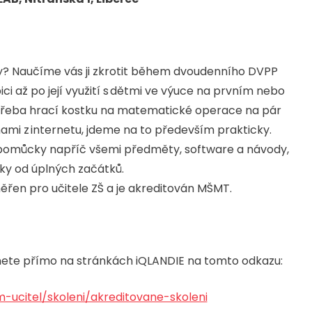
rady? Naučíme vás ji zkrotit během dvoudenního DVPP
ci až po její využití s dětmi ve výuce na prvním nebo
 třeba hrací kostku na matematické operace na pár
hami z internetu, jdeme na to především prakticky.
 pomůcky napříč všemi předměty, software a návody,
ky od úplných začátků.
řen pro učitele ZŠ a je akreditován MŠMT.
nete přímo na stránkách iQLANDIE na tomto odkazu:
m-ucitel/skoleni/akreditovane-skoleni