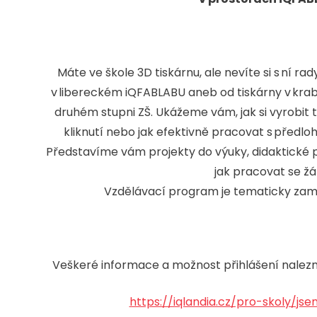
Máte ve škole 3D tiskárnu, ale nevíte si s ní 
v libereckém iQFABLABU aneb od tiskárny v krabi
druhém stupni ZŠ. Ukážeme vám, jak si vyrobit
kliknutí nebo jak efektivně pracovat s předlo
Představíme vám projekty do výuky, didaktické
jak pracovat se žá
Vzdělávací program je tematicky zamě
Veškeré informace a možnost přihlášení nalez
https://iqlandia.cz/pro-skoly/jse