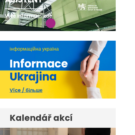
Více informací zde
інформаційна україна
Informace
Ukrajina
Více / більше
Kalendář akcí