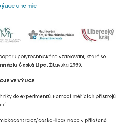
e výuce chemie
dporu polytechnického vzdělávání, které se
Gymnáziu Česká Lípa,
Žitavská 2969.
ROJE VE VÝUCE
.
niky do experimentů. Pomocí měřících přístrojů
cí.
emickacentra.cz/ceska-lipa/ nebo v přiložené