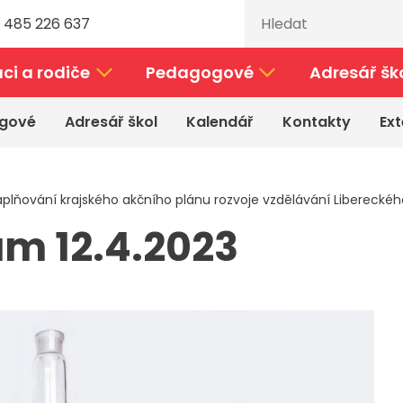
 485 226 637
ci a rodiče
Pedagogové
Adresář šk
gové
Adresář škol
Kalendář
Kontakty
Ext
plňování krajského akčního plánu rozvoje vzdělávání Libereckého 
m 12.4.2023