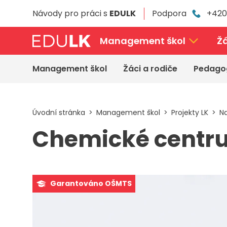
Přeskočit
Návody pro práci s
EDULK
Podpora
+420
k
hlavnímu
obsahu
Management škol
Žá
Management škol
Žáci a rodiče
Pedago
Úvodní stránka
Management škol
Projekty LK
Na
Chemické centru
Garantováno OŠMTS