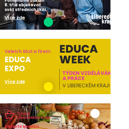
Pomáháme žákům
8. tříd objevovat
svět středních škol.
Více zde
Veletrh škol a firem
EDUCA
EXPO
Více zde
Objevte kvalitní