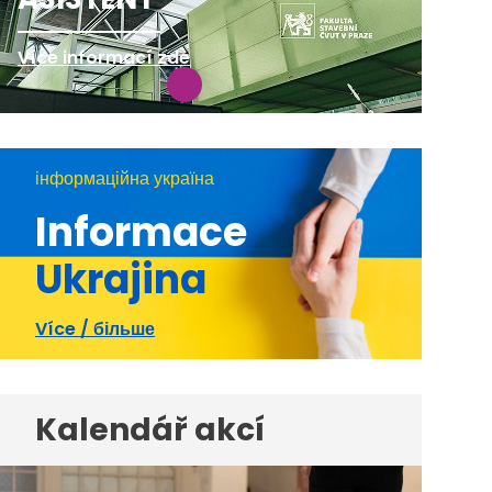
Více informací zde
інформаційна україна
Informace
Ukrajina
Více / більше
Kalendář akcí