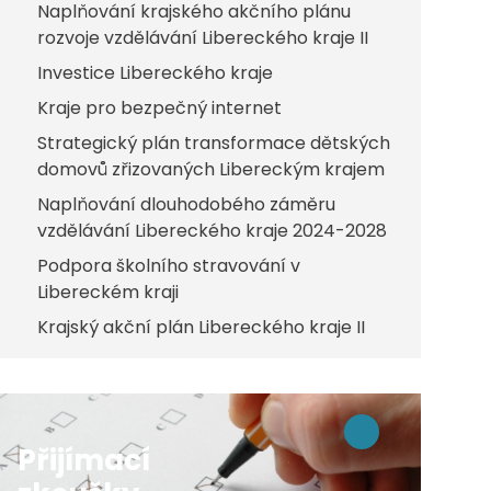
Naplňování krajského akčního plánu
rozvoje vzdělávání Libereckého kraje II
Investice Libereckého kraje
Kraje pro bezpečný internet
Strategický plán transformace dětských
domovů zřizovaných Libereckým krajem
Naplňování dlouhodobého záměru
vzdělávání Libereckého kraje 2024-2028
Podpora školního stravování v
Libereckém kraji
Krajský akční plán Libereckého kraje II
Přijímací