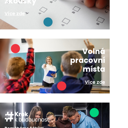
zkoušky
Více zde
Volná
pracovní
místa
Více zde