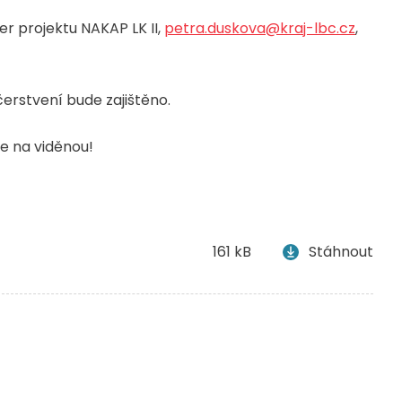
r projektu NAKAP LK II,
petra.duskova@kraj-lbc.cz
,
čerstvení bude zajištěno.
e na viděnou!
161 kB
Stáhnout