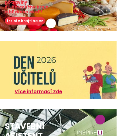
potraviny
z Libereckého kraje
a blízkého okolí!
trziste.kraj-lbc.cz
Více informací zde
STAVEBNÍ
ASISTENT