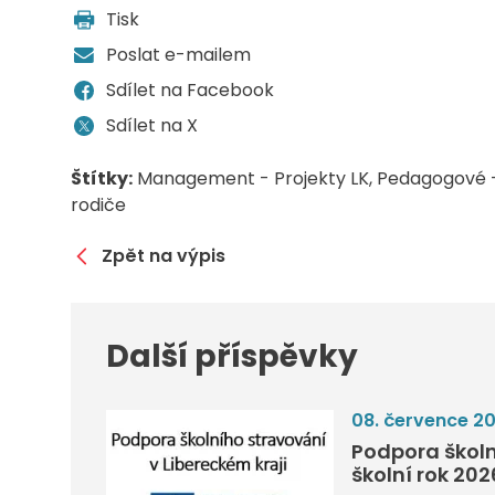
Tisk
Poslat e-mailem
Sdílet na Facebook
Sdílet na X
Štítky:
Management - Projekty LK
Pedagogové -
rodiče
Zpět na výpis
Další příspěvky
08. července 2
Podpora školn
školní rok 20