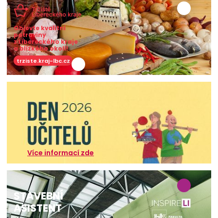
Objevte kvalitní
potraviny
z Libereckého kraje
a blízkého okolí!
trziste.kraj-lbc.cz
Více informací zde
STAVEBNÍ
ASISTENT