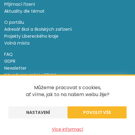
Přijímací řízení
Aktuality dle témat
O portálu
Adresář škol a školských zařízení
Projekty Libereckého kraje
Volná místa
FAQ
GDPR
Newsletter
Návody pro práci s EDULK
Prohlášení o přístupnosti
Můžeme pracovat s cookies,
Nastavení cookies
ať víme, jak to na našem webu žije?
Informace o souborech cookie
NASTAVENÍ
Tento projekt je spolufinancován Evropským sociálním
fondem a státním rozpočtem České republiky.
Více informací
Created by
UVM