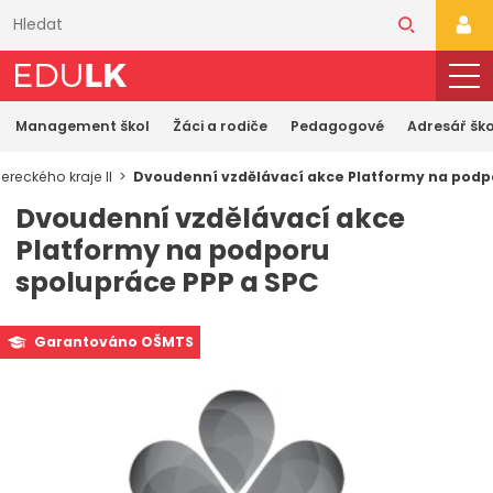
Přeskočit
k
PŘI
hlavnímu
obsahu
Management škol
Žáci a rodiče
Pedagogové
Adresář ško
reckého kraje II
Dvoudenní vzdělávací akce Platformy na podp
Dvoudenní vzdělávací akce
Platformy na podporu
spolupráce PPP a SPC
Garantováno OŠMTS