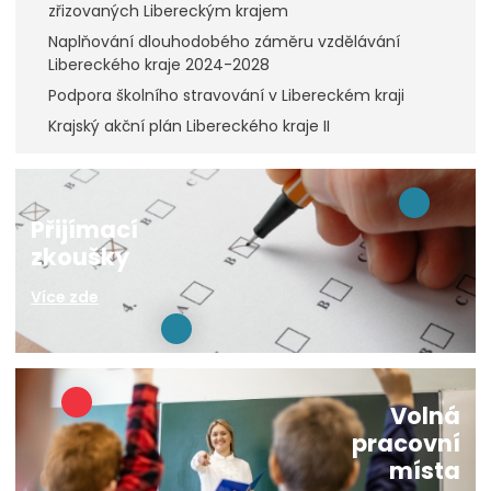
zřizovaných Libereckým krajem
Naplňování dlouhodobého záměru vzdělávání
Libereckého kraje 2024-2028
Podpora školního stravování v Libereckém kraji
Krajský akční plán Libereckého kraje II
Přijímací
zkoušky
Více zde
Volná
pracovní
místa