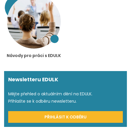
Návody pro práci s EDULK
Newsletteru EDULK
Mějte přehled o aktuálním dění na EDULK.
Přihlašte se k odběru newsletteru.
PŘIHLÁSIT K ODBĚRU