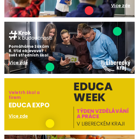
Více zde
Pomáháme žákům
8. tříd objevovat
svět středních škol.
Více zde
Veletrh škol a
firem
EDUCA EXPO
Více zde