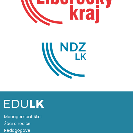
Management škol
Žáci a rodiče
Pedagogové