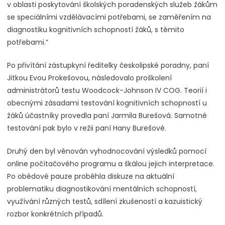
v oblasti poskytování školských poradenských služeb žákům
se speciálními vzdělávacími potřebami, se zaměřením na
diagnostiku kognitivních schopností žáků, s těmito
potřebami.“
Po přivítání zástupkyní ředitelky českolipské poradny, paní
Jitkou Evou Prokešovou, následovalo proškolení
administrátorů testu Woodcock-Johnson IV COG. Teorií i
obecnými zásadami testování kognitivních schopností u
žáků účastníky provedla paní Jarmila Burešová. Samotné
testování pak bylo v režii paní Hany Burešové.
Druhý den byl věnován vyhodnocování výsledků pomocí
online počítačového programu a škálou jejich interpretace.
Po obědové pauze proběhla diskuze na aktuální
problematiku diagnostikování mentálních schopností,
využívání různých testů, sdílení zkušeností a kazuistický
rozbor konkrétních případů.