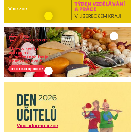
Více zde
Objevte kvalitní
potraviny
z Libereckého kraje
a blízkého okolí!
trziste.kraj-lbc.cz
Více informací zde