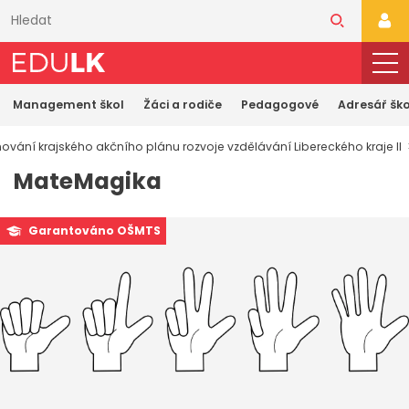
Přeskočit
k
PŘI
hlavnímu
obsahu
Management škol
Žáci a rodiče
Pedagogové
Adresář ško
ování krajského akčního plánu rozvoje vzdělávání Libereckého kraje II
MateMagika
Garantováno OŠMTS