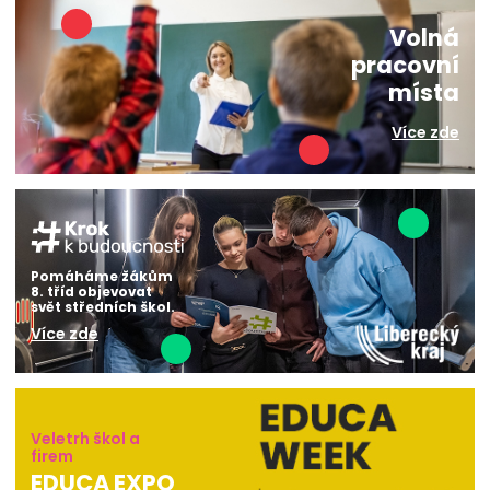
Volná
pracovní
místa
Více zde
Pomáháme žákům
8. tříd objevovat
svět středních škol.
Více zde
Veletrh škol a
firem
EDUCA EXPO