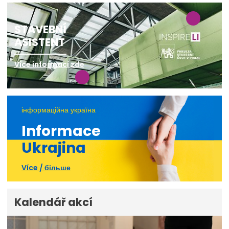
STAVEBNÍ
ASISTENT
Více informací zde
інформаційна україна
Informace
Ukrajina
Více / більше
Kalendář akcí