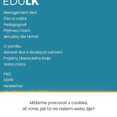
Management škol
Žáci a rodiče
Pedagogové
Přijímací řízení
Aktuality dle témat
O portálu
Adresář škol a školských zařízení
Projekty Libereckého kraje
Volná místa
FAQ
GDPR
Newsletter
Návody pro práci s EDULK
Prohlášení o přístupnosti
Můžeme pracovat s cookies,
Nastavení cookies
ať víme, jak to na našem webu žije?
Informace o souborech cookie