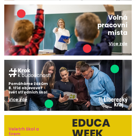
Volná
pracovní
místa
Více zde
Pomáháme žákům
8. tříd objevovat
svět středních škol.
Více zde
Veletrh škol a
firem