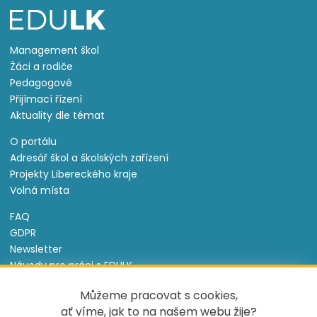
Management škol
Žáci a rodiče
Pedagogové
Přijímací řízení
Aktuality dle témat
O portálu
Adresář škol a školských zařízení
Projekty Libereckého kraje
Volná místa
FAQ
GDPR
Newsletter
Návody pro práci s EDULK
Prohlášení o přístupnosti
Můžeme pracovat s cookies,
Nastavení cookies
ať víme, jak to na našem webu žije?
Informace o souborech cookie