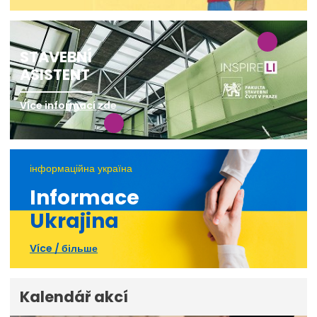
STAVEBNÍ
ASISTENT
Více informací zde
інформаційна україна
Informace
Ukrajina
Více / більше
Kalendář akcí