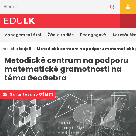
Přeskočit
k
PŘI
hlavnímu
obsahu
Management škol
Žáci a rodiče
Pedagogové
Adresář ško
reckého kraje II
Metodické centrum na podporu matematické 
Metodické centrum na podporu
matematické gramotnosti na
téma GeoGebra
Garantováno OŠMTS