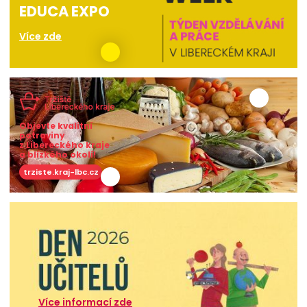
EDUCA EXPO
Více zde
Objevte kvalitní
potraviny
z Libereckého kraje
a blízkého okolí!
trziste.kraj-lbc.cz
Více informací zde