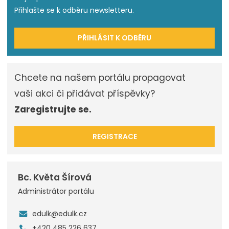
Přihlašte se k odběru newsletteru.
PŘIHLÁSIT K ODBĚRU
Chcete na našem portálu propagovat
vaši akci či přidávat příspěvky?
Zaregistrujte se.
REGISTRACE
Bc. Květa Šírová
Administrátor portálu
edulk@edulk.cz
+420 485 226 637