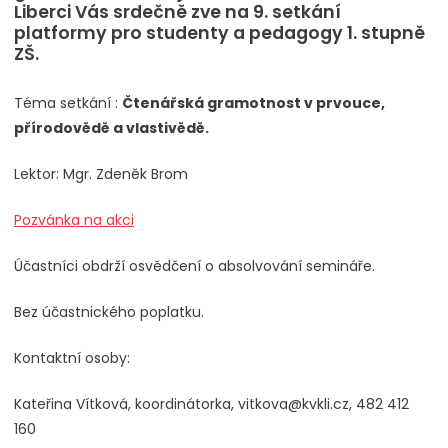
Liberci Vás srdečně zve na 9. setkání
platformy pro studenty a pedagogy 1. stupně
ZŠ.
Téma setkání :
Čtenářská gramotnost v prvouce,
přírodovědě a vlastivědě.
Lektor: Mgr. Zdeněk Brom
Pozvánka na akci
Účastníci obdrží osvědčení o absolvování semináře.
Bez účastnického poplatku.
Kontaktní osoby:
Kateřina Vítková, koordinátorka, vitkova@kvkli.cz, 482 412
160