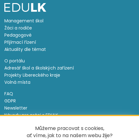
Management škol
Žáci a rodiče
Pedagogové
Přijímací řízení
Aktuality dle témat
O portálu
Adresář škol a školských zařízení
Projekty Libereckého kraje
Volná místa
FAQ
GDPR
Newsletter
Návody pro práci s EDULK
Prohlášení o přístupnosti
Můžeme pracovat s cookies,
Nastavení cookies
ať víme, jak to na našem webu žije?
Informace o souborech cookie