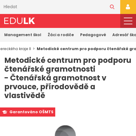
Přeskočit
k
PŘI
hlavnímu
obsahu
Management škol
Žáci a rodiče
Pedagogové
Adresář ško
reckého kraje II
Metodické centrum pro podporu čtenářské gram
Metodické centrum pro podporu
čtenářské gramotnosti
- Čtenářská gramotnost v
prvouce, přírodovědě a
vlastivědě
Garantováno OŠMTS