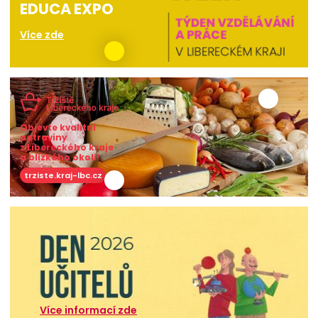
EDUCA EXPO
Více zde
Objevte kvalitní
potraviny
z Libereckého kraje
a blízkého okolí!
trziste.kraj-lbc.cz
Více informací zde