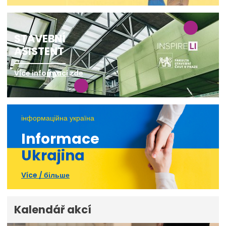
STAVEBNÍ
ASISTENT
Více informací zde
інформаційна україна
Informace
Ukrajina
Více / більше
Kalendář akcí