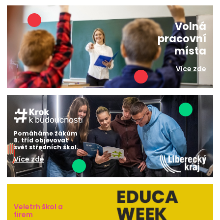
Volná
pracovní
místa
Více zde
Pomáháme žákům
8. tříd objevovat
svět středních škol.
Více zde
Veletrh škol a
firem