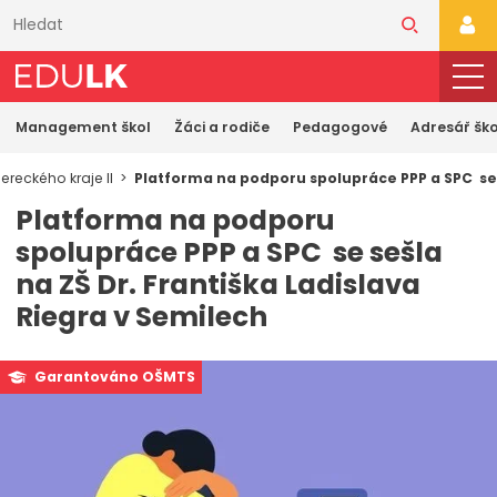
Přeskočit
k
PŘI
hlavnímu
obsahu
Management škol
Žáci a rodiče
Pedagogové
Adresář ško
reckého kraje II
Platforma na podporu spolupráce PPP a SPC se 
Platforma na podporu
spolupráce PPP a SPC se sešla
na ZŠ Dr. Františka Ladislava
Riegra v Semilech
Garantováno OŠMTS