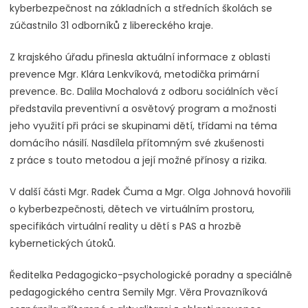
kyberbezpečnost na základních a středních školách se
zúčastnilo 31 odborníků z libereckého kraje.
Z krajského úřadu přinesla aktuální informace z oblasti
prevence Mgr. Klára Lenkvíková, metodička primární
prevence. Bc. Dalila Mochalová z odboru sociálních věcí
představila preventivní a osvětový program a možnosti
jeho využití při práci se skupinami dětí, třídami na téma
domácího násilí. Nasdílela přítomným své zkušenosti
z práce s touto metodou a její možné přínosy a rizika.
V další části Mgr. Radek Čuma a Mgr. Olga Johnová hovořili
o kyberbezpečnosti, dětech ve virtuálním prostoru,
specifikách virtuální reality u dětí s PAS a hrozbě
kybernetických útoků.
Ředitelka Pedagogicko-psychologické poradny a speciálně
pedagogického centra Semily Mgr. Věra Provazníková