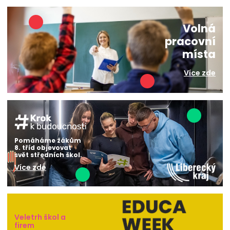
Volná
pracovní
místa
Více zde
Pomáháme žákům
8. tříd objevovat
svět středních škol.
Více zde
Veletrh škol a
firem