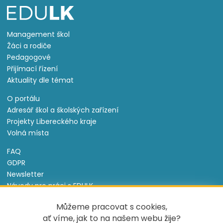
Management škol
Žáci a rodiče
Pedagogové
Přijímací řízení
Aktuality dle témat
O portálu
Adresář škol a školských zařízení
Projekty Libereckého kraje
Volná místa
FAQ
GDPR
Newsletter
Návody pro práci s EDULK
Prohlášení o přístupnosti
Můžeme pracovat s cookies,
Nastavení cookies
ať víme, jak to na našem webu žije?
Informace o souborech cookie