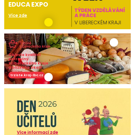
EDUCA EXPO
Více zde
Objevte kvalitní
potraviny
z Libereckého kraje
a blízkého okolí!
trziste.kraj-lbc.cz
Více informací zde