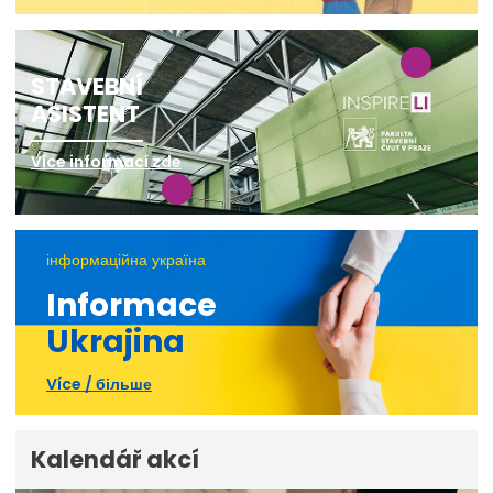
STAVEBNÍ
ASISTENT
Více informací zde
інформаційна україна
Informace
Ukrajina
Více / більше
Kalendář akcí