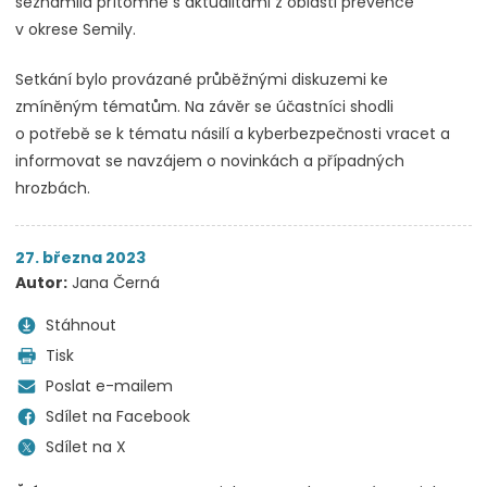
seznámila přítomné s aktualitami z oblasti prevence
v okrese Semily.
Setkání bylo provázané průběžnými diskuzemi ke
zmíněným tématům. Na závěr se účastníci shodli
o potřebě se k tématu násilí a kyberbezpečnosti vracet a
informovat se navzájem o novinkách a případných
hrozbách.
27. března 2023
Autor:
Jana Černá
Stáhnout
Tisk
Poslat e-mailem
Sdílet na Facebook
Sdílet na X