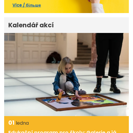
Více / більше
Kalendář akcí
01
ledna
Edukační program pro školy: Galerie a já,