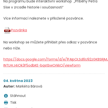
Na programu bude interaktivní workshop „Příběhy Petra
Síse v zrcadle historie i současnosti“
Více informací naleznete v přiložené pozvánce.
Pozvánka
Na workshop se můžete přihlásit přes odkaz v pozvánce
nebo níže.
https://docs.google.com/forms/d/e/1FAIpQLSd6U92zGKBSRjM
INTLHrJ4iOk3F5odbKE-bqstbwOrkkQ/viewform
04. května 2023
Autor:
Markéta Bárová
Stáhnout
Tisk