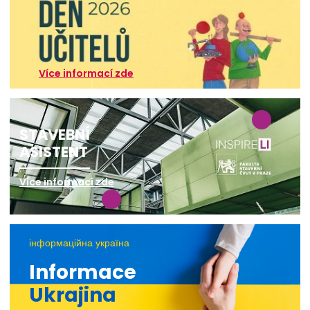
Více informací zde
STAVEBNÍ
ASISTENT
Více informací zde
інформаційна україна
Informace
Ukrajina