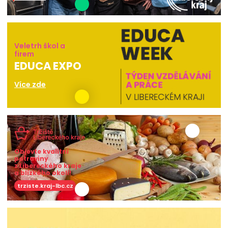
Veletrh škol a
firem
EDUCA EXPO
Více zde
Objevte kvalitní
potraviny
z Libereckého kraje
a blízkého okolí!
trziste.kraj-lbc.cz