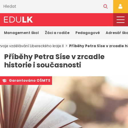
Přeskočit
k
PŘI
hlavnímu
obsahu
Management škol
Žáci a rodiče
Pedagogové
Adresář ško
oje vzdělávání Libereckého kraje II
Příběhy Petra Síse v zrcadle h
Příběhy Petra Síse v zrcadle
historie i současnosti
Garantováno OŠMTS