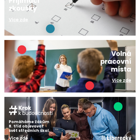
Přijímací
zkoušky
Více zde
Volná
pracovní
místa
Více zde
Pomáháme žákům
8. tříd objevovat
svět středních škol.
Více zde