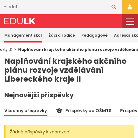
Přeskočit
k
PŘI
hlavnímu
obsahu
Management škol
Žáci a rodiče
Pedagogové
Adresář ško
ekty LK
Naplňování krajského akčního plánu rozvoje vzdělávání 
Naplňování krajského akčního
plánu rozvoje vzdělávání
Libereckého kraje II
Nejnovější příspěvky
Všechny příspěvky
Příspěvky od OŠMTS
Příspěv
Žádné příspěvky k zobrazení.