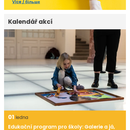
Více / більше
Kalendář akcí
01
ledna
Edukační program pro školy: Galerie a já,