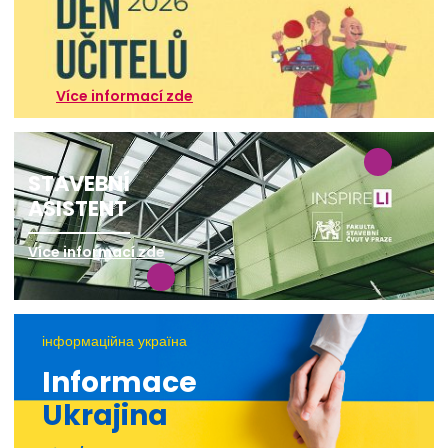
Více informací zde
STAVEBNÍ
ASISTENT
Více informací zde
інформаційна україна
Informace
Ukrajina