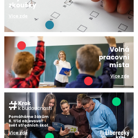
zkoušky
Více zde
Volná
pracovní
místa
Více zde
Pomáháme žákům
8. tříd objevovat
svět středních škol.
Více zde