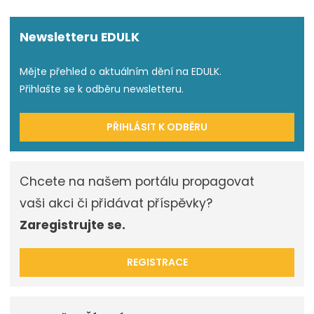
Newsletteru EDULK
Mějte přehled o aktuálním dění na EDULK.
Přihlašte se k odběru newsletteru.
PŘIHLÁSIT K ODBĚRU
Chcete na našem portálu propagovat
vaši akci či přidávat příspěvky?
Zaregistrujte se.
REGISTRACE