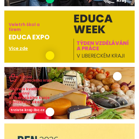
Veletrh škol a
firem
EDUCA EXPO
Více zde
Objevte kvalitní
potraviny
z Libereckého kraje
a blízkého okolí!
trziste.kraj-lbc.cz