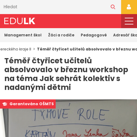
Přeskočit
k
PŘI
hlavnímu
obsahu
Management škol
Žáci a rodiče
Pedagogové
Adresář ško
reckého kraje II
Téměř čtyřicet učitelů absolvovalo v březnu w
Téměř čtyřicet učitelů
absolvovalo v březnu workshop
na téma Jak sehrát kolektiv s
nadanými dětmi
Garantováno OŠMTS