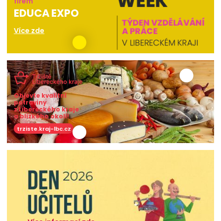
firem
EDUCA EXPO
Více zde
Objevte kvalitní
potraviny
z Libereckého kraje
a blízkého okolí!
trziste.kraj-lbc.cz