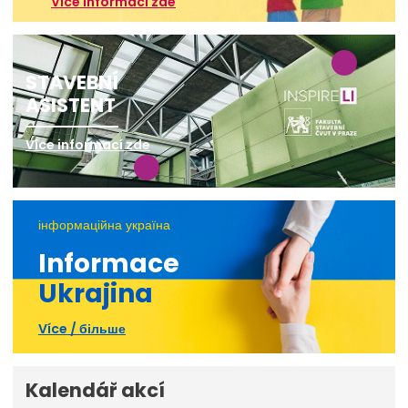
Více informací zde
STAVEBNÍ
ASISTENT
Více informací zde
інформаційна україна
Informace
Ukrajina
Více / більше
Kalendář akcí