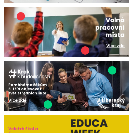
Volná
pracovní
místa
Více zde
Pomáháme žákům
8. tříd objevovat
svět středních škol.
Více zde
Veletrh škol a