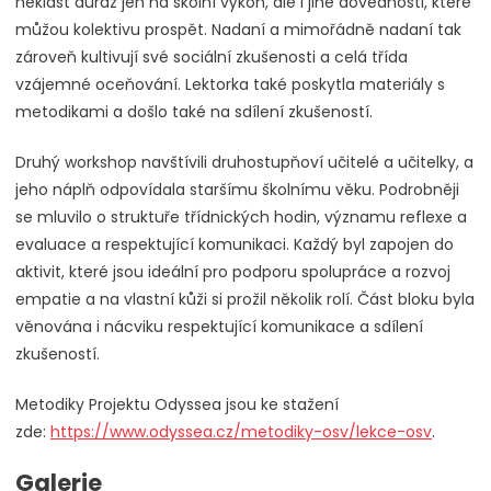
neklást důraz jen na školní výkon, ale i jiné dovednosti, které
můžou kolektivu prospět. Nadaní a mimořádně nadaní tak
zároveň kultivují své sociální zkušenosti a celá třída
vzájemné oceňování. Lektorka také poskytla materiály s
metodikami a došlo také na sdílení zkušeností.
Druhý workshop navštívili druhostupňoví učitelé a učitelky, a
jeho náplň odpovídala staršímu školnímu věku. Podrobněji
se mluvilo o struktuře třídnických hodin, významu reflexe a
evaluace a respektující komunikaci. Každý byl zapojen do
aktivit, které jsou ideální pro podporu spolupráce a rozvoj
empatie a na vlastní kůži si prožil několik rolí. Část bloku byla
věnována i nácviku respektující komunikace a sdílení
zkušeností.
Metodiky Projektu Odyssea jsou ke stažení
zde:
https://www.odyssea.cz/metodiky-osv/lekce-osv
.
Galerie