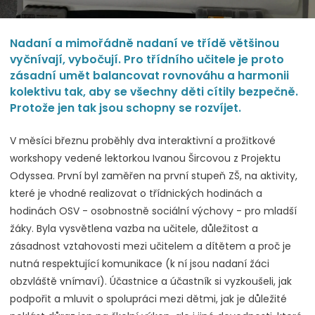
Nadaní a mimořádně nadaní ve třídě většinou
vyčnívají, vybočují. Pro třídního učitele je proto
zásadní umět balancovat rovnováhu a harmonii
kolektivu tak, aby se všechny děti cítily bezpečně.
Protože jen tak jsou schopny se rozvíjet.
V měsíci březnu proběhly dva interaktivní a prožitkové
workshopy vedené lektorkou Ivanou Šircovou z Projektu
Odyssea. První byl zaměřen na první stupeň ZŠ, na aktivity,
které je vhodné realizovat o třídnických hodinách a
hodinách OSV - osobnostně sociální výchovy - pro mladší
žáky. Byla vysvětlena vazba na učitele, důležitost a
zásadnost vztahovosti mezi učitelem a dítětem a proč je
nutná respektující komunikace (k ní jsou nadaní žáci
obzvláště vnímaví). Účastnice a účastník si vyzkoušeli, jak
podpořit a mluvit o spolupráci mezi dětmi, jak je důležité