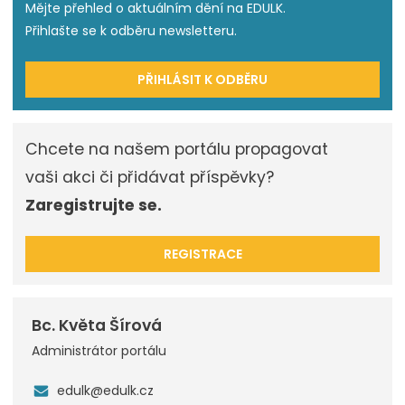
Mějte přehled o aktuálním dění na EDULK.
Přihlašte se k odběru newsletteru.
PŘIHLÁSIT K ODBĚRU
Chcete na našem portálu propagovat
vaši akci či přidávat příspěvky?
Zaregistrujte se.
REGISTRACE
Bc. Květa Šírová
Administrátor portálu
edulk@edulk.cz