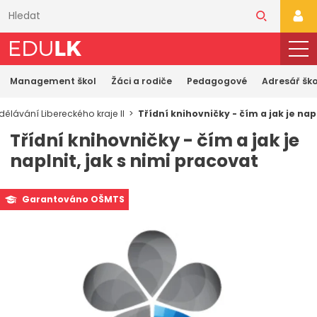
Přeskočit
k
PŘI
hlavnímu
obsahu
Management škol
Žáci a rodiče
Pedagogové
Adresář ško
ělávání Libereckého kraje II
Třídní knihovničky - čím a jak je nap
Třídní knihovničky - čím a jak je
naplnit, jak s nimi pracovat
Garantováno OŠMTS