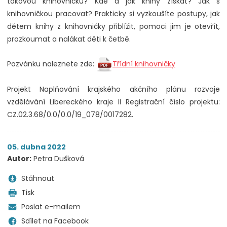
takovou knihovničku? Kde a jak knihy získat? Jak s
knihovničkou pracovat? Prakticky si vyzkoušíte postupy, jak
dětem knihy z knihovničky přiblížit, pomoci jim je otevřít,
prozkoumat a nalákat děti k četbě.
Pozvánku naleznete zde:
Třídní knihovničky
Projekt Naplňování krajského akčního plánu rozvoje
vzdělávání Libereckého kraje II Registrační číslo projektu:
CZ.02.3.68/0.0/0.0/19_078/0017282.
05. dubna 2022
Autor:
Petra Dušková
Stáhnout
Tisk
Poslat e-mailem
Sdílet na Facebook