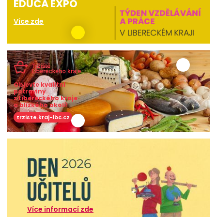
EDUCA EXPO
Více zde
Objevte kvalitní
potraviny
z Libereckého kraje
a blízkého okolí!
trziste.kraj-lbc.cz
Více informací zde