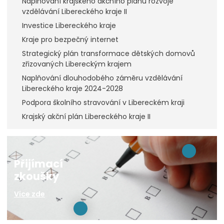
Naplňování krajského akčního plánu rozvoje
vzdělávání Libereckého kraje II
Investice Libereckého kraje
Kraje pro bezpečný internet
Strategický plán transformace dětských domovů
zřizovaných Libereckým krajem
Naplňování dlouhodobého záměru vzdělávání
Libereckého kraje 2024-2028
Podpora školního stravování v Libereckém kraji
Krajský akční plán Libereckého kraje II
Přijímací
zkoušky
Více zde