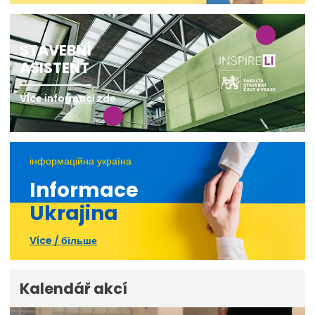
STAVEBNÍ
ASISTENT
Více informací zde
інформаційна україна
Informace
Ukrajina
Více / більше
Kalendář akcí