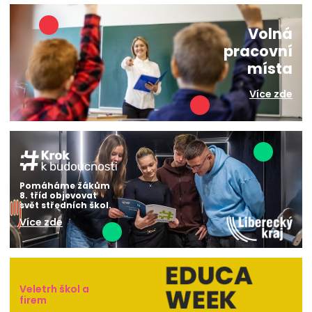
Volná
pracovní
místa
Více zde
Pomáháme žákům
8. tříd objevovat
svět středních škol.
Více zde
Veletrh škol a
firem