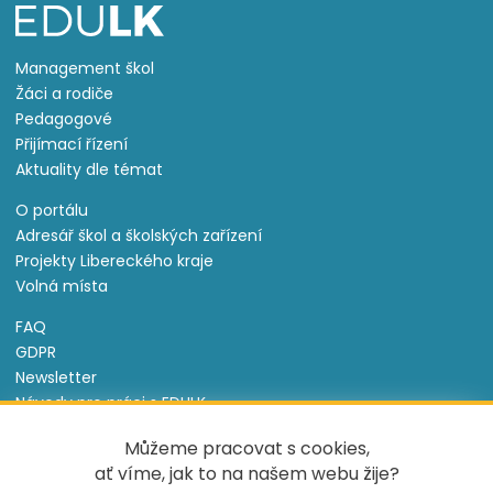
Management škol
Žáci a rodiče
Pedagogové
Přijímací řízení
Aktuality dle témat
O portálu
Adresář škol a školských zařízení
Projekty Libereckého kraje
Volná místa
FAQ
GDPR
Newsletter
Návody pro práci s EDULK
Prohlášení o přístupnosti
Můžeme pracovat s cookies,
Nastavení cookies
ať víme, jak to na našem webu žije?
Informace o souborech cookie