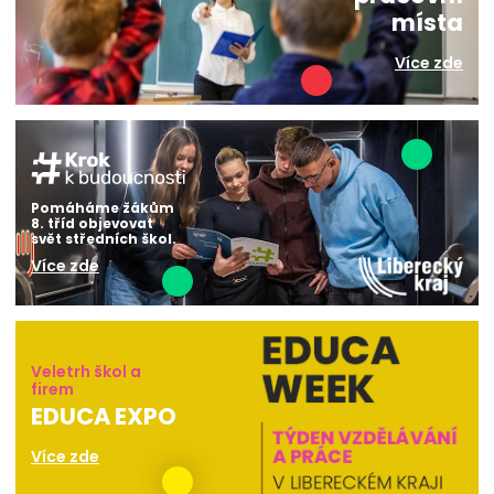
místa
Více zde
Pomáháme žákům
8. tříd objevovat
svět středních škol.
Více zde
Veletrh škol a
firem
EDUCA EXPO
Více zde