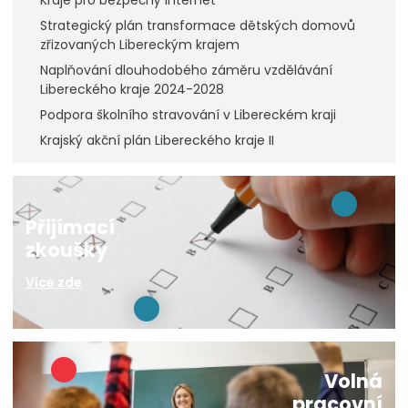
Kraje pro bezpečný internet
Strategický plán transformace dětských domovů
zřizovaných Libereckým krajem
Naplňování dlouhodobého záměru vzdělávání
Libereckého kraje 2024-2028
Podpora školního stravování v Libereckém kraji
Krajský akční plán Libereckého kraje II
Přijímací
zkoušky
Více zde
Volná
pracovní