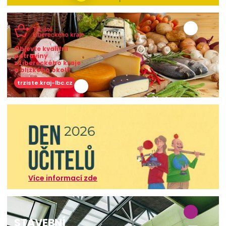
Objevte kvalitní
potraviny
z Libereckého kraje
a blízkého okolí!
trziste.kraj-lbc.cz
Více informací zde
STAVEBNÍ