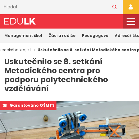
Přeskočit
k
PŘI
hlavnímu
obsahu
Management škol
Žáci a rodiče
Pedagogové
Adresář ško
reckého kraje II
Uskutečnilo se 8. setkání Metodického centra
Uskutečnilo se 8. setkání
Metodického centra pro
podporu polytechnického
vzdělávání
Garantováno OŠMTS