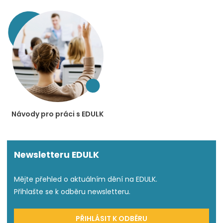
Návody pro práci s EDULK
Newsletteru EDULK
Mějte přehled o aktuálním dění na EDULK.
Přihlašte se k odběru newsletteru.
PŘIHLÁSIT K ODBĚRU