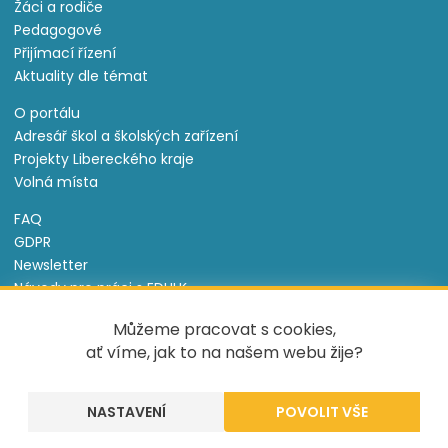
Žáci a rodiče
Pedagogové
Přijímací řízení
Aktuality dle témat
O portálu
Adresář škol a školských zařízení
Projekty Libereckého kraje
Volná místa
FAQ
GDPR
Newsletter
Návody pro práci s EDULK
Prohlášení o přístupnosti
Můžeme pracovat s cookies,
Nastavení cookies
ať víme, jak to na našem webu žije?
Informace o souborech cookie
NASTAVENÍ
Tento projekt je spolufinancován Evropským sociálním
fondem a státním rozpočtem České republiky.