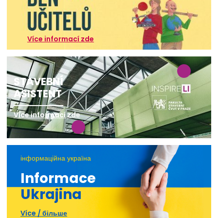
Více informací zde
STAVEBNÍ
ASISTENT
Více informací zde
інформаційна україна
Informace
Ukrajina
Více / більше