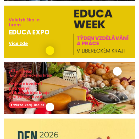
Veletrh škol a
firem
EDUCA EXPO
Více zde
Objevte kvalitní
potraviny
z Libereckého kraje
a blízkého okolí!
trziste.kraj-lbc.cz