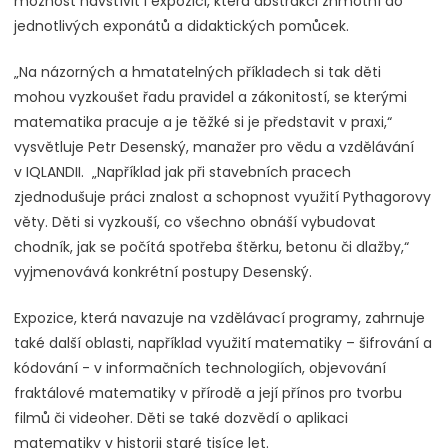
možnost navštívit i expozici, která abstrakci zhmotní do
jednotlivých exponátů a didaktických pomůcek.
„Na názorných a hmatatelných příkladech si tak děti
mohou vyzkoušet řadu pravidel a zákonitostí, se kterými
matematika pracuje a je těžké si je představit v praxi,“
vysvětluje Petr Desenský, manažer pro vědu a vzdělávání
v IQLANDII. „Například jak při stavebních pracech
zjednodušuje práci znalost a schopnost využití Pythagorovy
věty. Děti si vyzkouší, co všechno obnáší vybudovat
chodník, jak se počítá spotřeba štěrku, betonu či dlažby,“
vyjmenovává konkrétní postupy Desenský.
Expozice, která navazuje na vzdělávací programy, zahrnuje
také další oblasti, například využití matematiky – šifrování a
kódování - v informačních technologiích, objevování
fraktálové matematiky v přírodě a její přínos pro tvorbu
filmů či videoher. Děti se také dozvědí o aplikaci
matematiky v historii staré tisíce let.