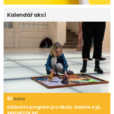
Kalendář akcí
01
ledna
Edukační program pro školy: Galerie a já,
seznamte se!