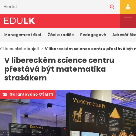
Přeskočit
k
PŘI
hlavnímu
obsahu
Management škol
Žáci a rodiče
Pedagogové
Adresář ško
 Libereckého kraje II
V libereckém science centru přestává bý
V libereckém science centru
přestává být matematika
strašákem
Garantováno OŠMTS