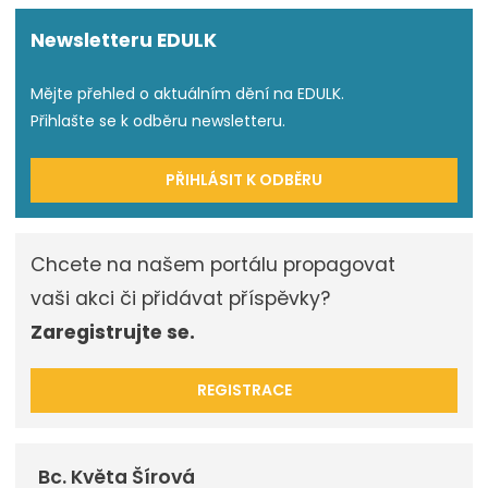
Newsletteru EDULK
Mějte přehled o aktuálním dění na EDULK.
Přihlašte se k odběru newsletteru.
PŘIHLÁSIT K ODBĚRU
Chcete na našem portálu propagovat
vaši akci či přidávat příspěvky?
Zaregistrujte se.
REGISTRACE
Bc. Květa Šírová