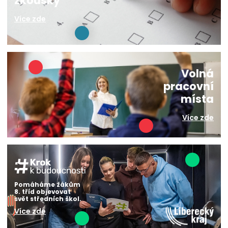
zkoušky
Více zde
Volná
pracovní
místa
Více zde
Pomáháme žákům
8. tříd objevovat
svět středních škol.
Více zde