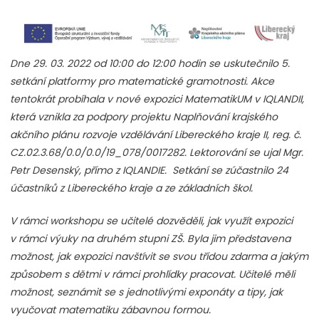
Dne 29. 03. 2022 od 10:00 do 12:00 hodin se uskutečnilo 5.
setkání platformy pro matematické gramotnosti. Akce
tentokrát probíhala v nové expozici MatematikUM v IQLANDII,
která vznikla
za podpory projektu Naplňování krajského
akčního plánu rozvoje vzdělávání Libereckého kraje II, reg. č.
CZ.02.3.68/0.0/0.0/19_078/0017282. Lektorování se ujal
Mgr.
Petr Desenský, přímo z IQLANDIE. Setkání se zúčastnilo 24
účastníků z Libereckého kraje a ze základních škol.
V rámci workshopu se učitelé dozvěděli, jak využít expozici
v rámci výuky na druhém stupni ZŠ. Byla jim představena
možnost, jak expozici navštívit se svou třídou zdarma a jakým
způsobem s dětmi v rámci prohlídky pracovat. Učitelé měli
možnost, seznámit se s jednotlivými exponáty a tipy, jak
vyučovat matematiku zábavnou formou.