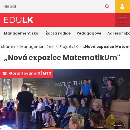
Přeskočit
k
PŘI
hlavnímu
obsahu
Management škol
Žáci a rodiče
Pedagogové
Adresář ško
 stránka
Management škol
Projekty LK
„Nová expozice Matem
„Nová expozice MatematikUm"
Garantováno OŠMTS