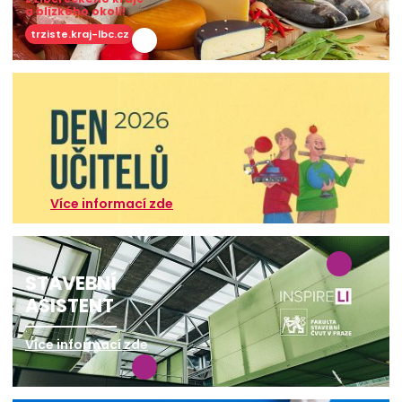
a blízkého okolí!
trziste.kraj-lbc.cz
Více informací zde
STAVEBNÍ
ASISTENT
Více informací zde