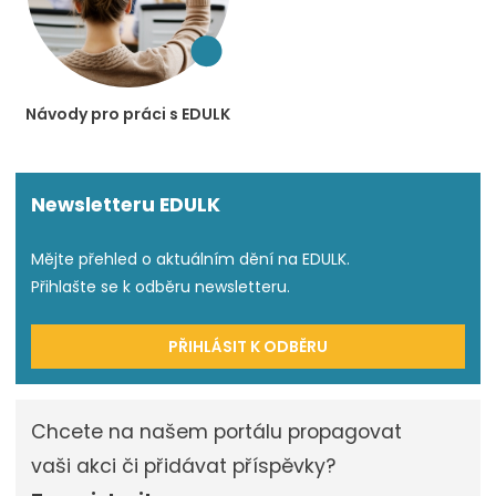
Návody pro práci s EDULK
Newsletteru EDULK
Mějte přehled o aktuálním dění na EDULK.
Přihlašte se k odběru newsletteru.
PŘIHLÁSIT K ODBĚRU
Chcete na našem portálu propagovat
vaši akci či přidávat příspěvky?