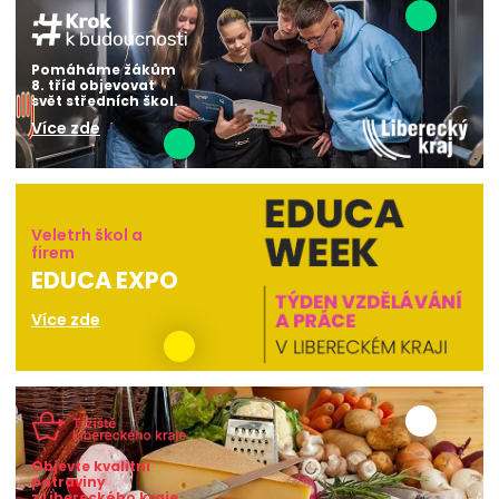
Pomáháme žákům
8. tříd objevovat
svět středních škol.
Více zde
Veletrh škol a
firem
EDUCA EXPO
Více zde
Objevte kvalitní
potraviny
z Libereckého kraje