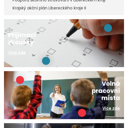
Podpora školního stravování v Libereckém kraji
Krajský akční plán Libereckého kraje II
Přijímací
zkoušky
Více zde
Volná
pracovní
místa
Více zde