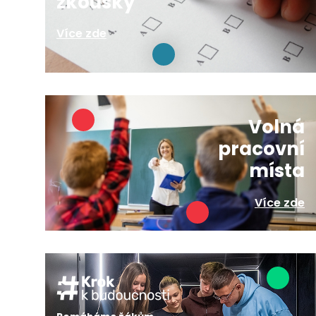
zkoušky
Více zde
Volná
pracovní
místa
Více zde