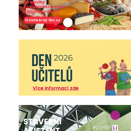
potraviny
z Libereckého kraje
a blízkého okolí!
trziste.kraj-lbc.cz
Více informací zde
STAVEBNÍ
ASISTENT