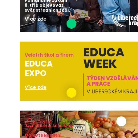
Pomáháme žákům
8. tříd objevovat
svět středních škol.
Více zde
Veletrh škol a firem
EDUCA
EXPO
Více zde
Objevte kvalitní