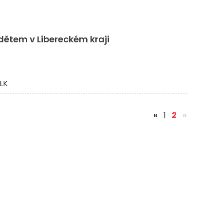
ětem v Libereckém kraji
LK
(aktuální
«
1
2
»