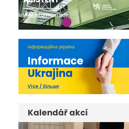
Více informací zde
інформаційна україна
Informace
Ukrajina
Více / більше
Kalendář akcí