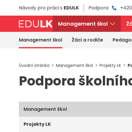
Přeskočit
Návody pro práci s
EDULK
Podpora
+420
k
hlavnímu
obsahu
Management škol
Žá
Management škol
Žáci a rodiče
Pedago
Úvodní stránka
Management škol
Projekty LK
P
Podpora školního
Management škol
Projekty LK