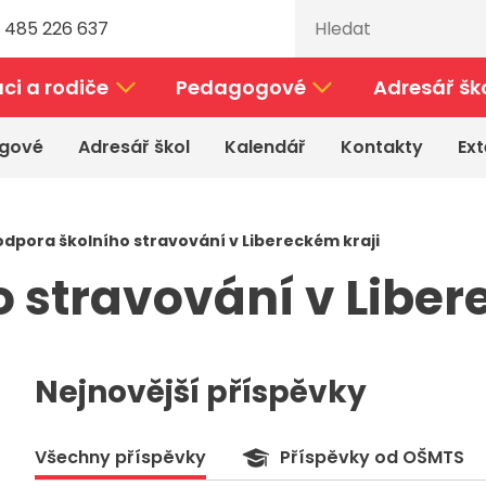
 485 226 637
ci a rodiče
Pedagogové
Adresář šk
gové
Adresář škol
Kalendář
Kontakty
Ext
odpora školního stravování v Libereckém kraji
 stravování v Liber
Nejnovější příspěvky
Všechny příspěvky
Příspěvky od OŠMTS