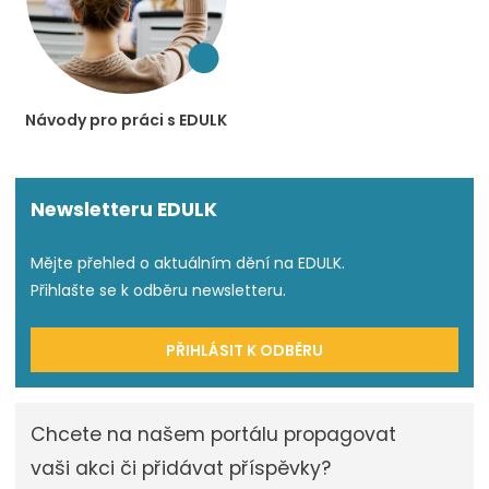
Návody pro práci s EDULK
Newsletteru EDULK
Mějte přehled o aktuálním dění na EDULK.
Přihlašte se k odběru newsletteru.
PŘIHLÁSIT K ODBĚRU
Chcete na našem portálu propagovat
vaši akci či přidávat příspěvky?