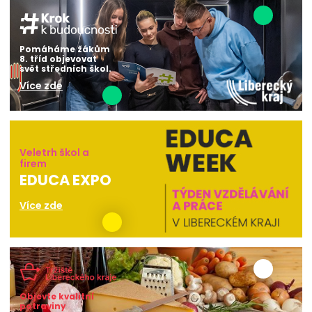
Pomáháme žákům
8. tříd objevovat
svět středních škol.
Více zde
Veletrh škol a
firem
EDUCA EXPO
Více zde
Objevte kvalitní
potraviny