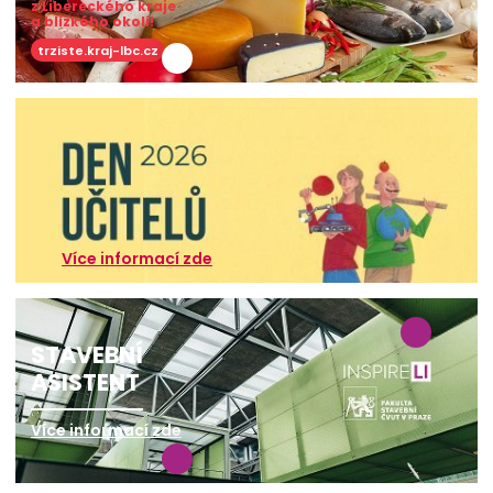
z Libereckého kraje
a blízkého okolí!
trziste.kraj-lbc.cz
Více informací zde
STAVEBNÍ
ASISTENT
Více informací zde