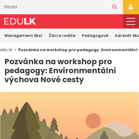
Přeskočit
k
PŘI
hlavnímu
obsahu
Management škol
Žáci a rodiče
Pedagogové
Adresář ško
ekty LK
Pozvánka na workshop pro pedagogy: Environmentální 
Pozvánka na workshop pro
pedagogy: Environmentální
výchova Nové cesty