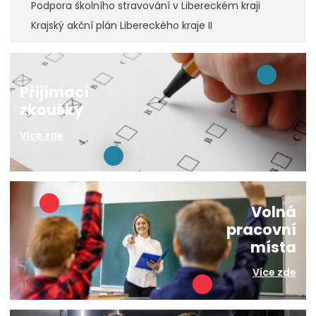
Podpora školního stravování v Libereckém kraji
Krajský akční plán Libereckého kraje II
Přijímací
zkoušky
Více zde
Volná
pracovní
místa
Více zde