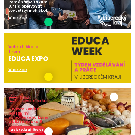
Pomáháme žákům
8. tříd objevovat
svět středních škol.
Více zde
Veletrh škol a
firem
EDUCA EXPO
Více zde
Objevte kvalitní
potraviny
z Libereckého kraje
a blízkého okolí!
trziste.kraj-lbc.cz