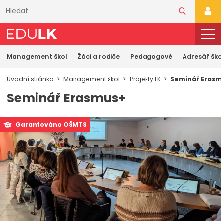
Přeskočit
k
PŘI
hlavnímu
obsahu
Management škol
Žáci a rodiče
Pedagogové
Adresář ško
Úvodní stránka
Management škol
Projekty LK
Seminář Eras
Seminář Erasmus+
Garantováno OŠMTS