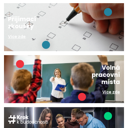
Přijímací
zkoušky
Více zde
Volná
pracovní
místa
Více zde