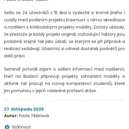
Sešlo se 24 účastníků z 15 škol a vyslechli si kromě jiného i
rozdíly mezi podáním projektu Erasmus+ v rámci akreditace
a rozdílem s krátkodobými projekty mobility. Dotazy ukázaly,
že přestože je každý projekt originál, rozhodující faktory jsou
podobné stejně tak jako úskalí, se kterými se při přípravě a
realizaci setkávají. Účastníci si odnesli dostatek podnětů pro
další práci.
Seminář potvrdil zájem o sdílení informací mezi nadšenci,
kteří na školách připravují projekty zahraniční mobility a
aktivně tak pracují na rozvoji kompetencí studentů, které
jim pomohou v jejich následné profesní dráze.
27. listopadu 2025
Autor:
Pavla Těšinová
Stáhnout