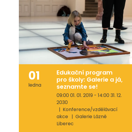
01
Edukační program
pro školy: Galerie a já,
ledna
seznamte se!
09:00 01. 01. 2019 - 14:00 31. 12.
2030
Konference/vzdělávací
akce
Galerie Lázně
Liberec