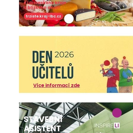
z Libereckého kraje
a blízkého okolí!
trziste.kraj-lbc.cz
Více informací zde
STAVEBNÍ
ASISTENT