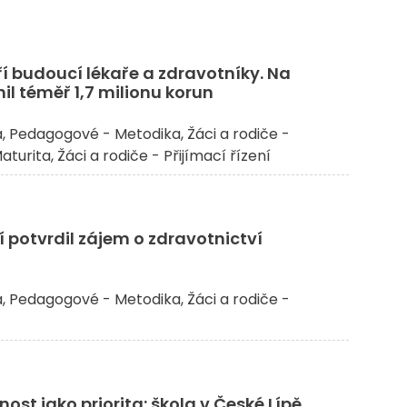
ří budoucí lékaře a zdravotníky. Na
il téměř 1,7 milionu korun
a
Pedagogové - Metodika
Žáci a rodiče -
Maturita
Žáci a rodiče - Přijímací řízení
 potvrdil zájem o zdravotnictví
a
Pedagogové - Metodika
Žáci a rodiče -
st jako priorita: škola v České Lípě