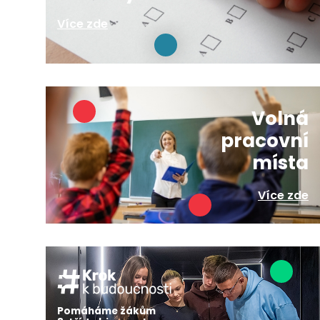
Více zde
Volná
pracovní
místa
Více zde
Pomáháme žákům