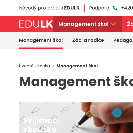
Přeskočit
Návody pro práci s
EDULK
Podpora
+420
k
hlavnímu
obsahu
Management škol
Žá
Management škol
Žáci a rodiče
Pedago
Úvodní stránka
Management škol
Management ško
Přijímací
zkoušky