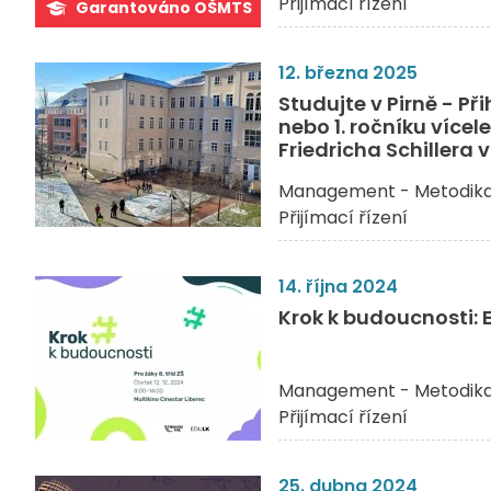
Přijímací řízení
Garantováno OŠMTS
12. března 2025
Studujte v Pirně - Př
nebo 1. ročníku víc
Friedricha Schillera v
Management - Metodik
Přijímací řízení
14. října 2024
Krok k budoucnosti: 
Management - Metodik
Přijímací řízení
25. dubna 2024