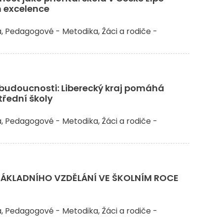
 excelence
a
Pedagogové - Metodika
Žáci a rodiče -
 budoucnosti: Liberecký kraj pomáhá
řední školy
a
Pedagogové - Metodika
Žáci a rodiče -
ZÁKLADNÍHO VZDĚLÁNÍ VE ŠKOLNÍM ROCE
a
Pedagogové - Metodika
Žáci a rodiče -