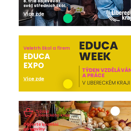
8. tříd objevovat
svět středních škol.
Více zde
Veletrh škol a firem
EDUCA
EXPO
Více zde
Objevte kvalitní
potraviny