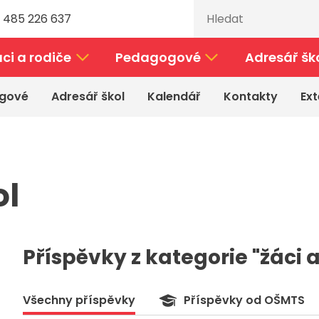
 485 226 637
ci a rodiče
Pedagogové
Adresář šk
gové
Adresář škol
Kalendář
Kontakty
Ext
l
Příspěvky z kategorie "žáci a
Všechny příspěvky
Příspěvky od OŠMTS