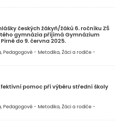
ihlášky českých žákyň/žáků 6. ročníku ZŠ
eletého gymnázia přijímá Gymnázium
 Pirně do 9. června 2025.
a
Pedagogové - Metodika
Žáci a rodiče -
Efektivní pomoc při výběru střední školy
a
Pedagogové - Metodika
Žáci a rodiče -