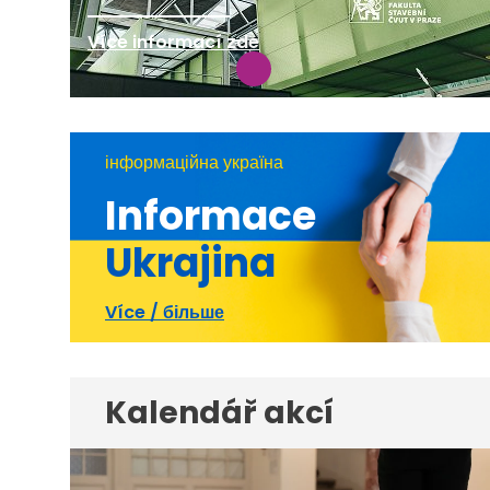
Více informací zde
інформаційна україна
Informace
Ukrajina
Více / більше
Kalendář akcí