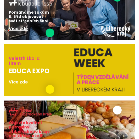
Pomáháme žákům
8. tříd objevovat
svět středních škol.
Více zde
Veletrh škol a
firem
EDUCA EXPO
Více zde
Objevte kvalitní
potraviny
z Libereckého kraje
a blízkého okolí!