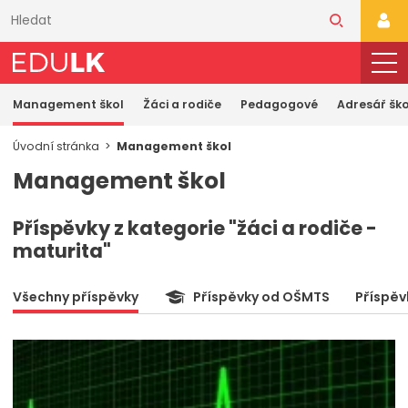
Přeskočit
k
PŘI
hlavnímu
obsahu
Management škol
Žáci a rodiče
Pedagogové
Adresář ško
Úvodní stránka
Management škol
Management škol
Příspěvky z kategorie "žáci a rodiče -
maturita"
Všechny příspěvky
Příspěvky od OŠMTS
Příspěv