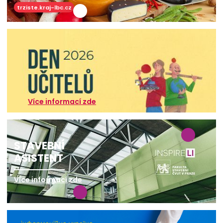
trziste.kraj-lbc.cz
Více informací zde
STAVEBNÍ
ASISTENT
Více informací zde