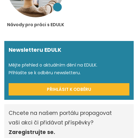
Návody pro práci s EDULK
Newsletteru EDULK
Mějte přehled o aktuálním dění na EDULK.
Přihlašte se k odběru newsletteru.
PŘIHLÁSIT K ODBĚRU
Chcete na našem portálu propagovat
vaši akci či přidávat příspěvky?
Zaregistrujte se.