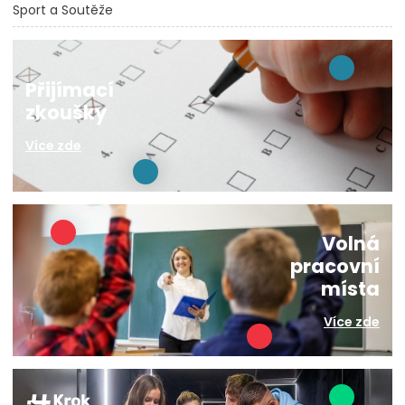
Sport a Soutěže
Přijímací
zkoušky
Více zde
Volná
pracovní
místa
Více zde