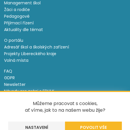
Management škol
Žáci a rodiče
Pedagogové
Přijímací řízení
Aktuality dle témat
O portálu
Adresář škol a školských zařízení
Projekty Libereckého kraje
Volná místa
FAQ
GDPR
Newsletter
Návody pro práci s EDULK
Prohlášení o přístupnosti
Můžeme pracovat s cookies,
Nastavení cookies
ať víme, jak to na našem webu žije?
Informace o souborech cookie
NASTAVENÍ
Tento projekt je spolufinancován Evropským sociálním