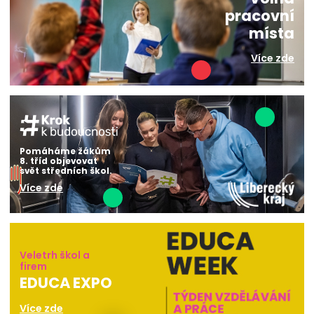
pracovní
místa
Více zde
Pomáháme žákům
8. tříd objevovat
svět středních škol.
Více zde
Veletrh škol a
firem
EDUCA EXPO
Více zde