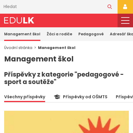
Přeskočit
k
PŘI
hlavnímu
obsahu
Management škol
Žáci a rodiče
Pedagogové
Adresář ško
Úvodní stránka
Management škol
Management škol
Příspěvky z kategorie "pedagogové -
sport a soutěže"
Všechny příspěvky
Příspěvky od OŠMTS
Příspěv