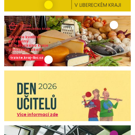
Objevte kvalitní
potraviny
z Libereckého kraje
a blízkého okolí!
trziste.kraj-lbc.cz
Více informací zde