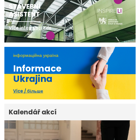
STAVEBNÍ
ASISTENT
Více informací zde
інформаційна україна
Informace
Ukrajina
Více / більше
Kalendář akcí