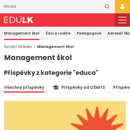
Přeskočit
k
PŘI
hlavnímu
obsahu
Management škol
Žáci a rodiče
Pedagogové
Adresář ško
Úvodní stránka
Management škol
Management škol
Příspěvky z kategorie "educa"
Všechny příspěvky
Příspěvky od OŠMTS
Příspěv