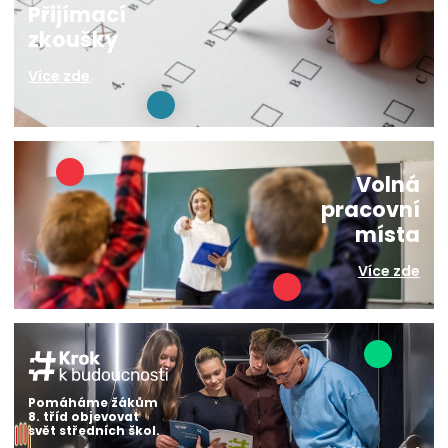
Přijímací
zkoušky
Více zde
Volná
pracovní
místa
Více zde
Pomáháme žákům
8. tříd objevovat
svět středních škol.