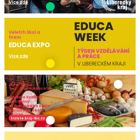
Více zde
Veletrh škol a
firem
EDUCA EXPO
Více zde
Objevte kvalitní
potraviny
z Libereckého kraje
a blízkého okolí!
trziste.kraj-lbc.cz