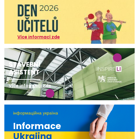
Více informací zde
STAVEBNÍ
ASISTENT
Více informací zde
інформаційна україна
Informace
Ukrajina