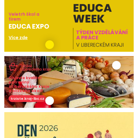
Veletrh škol a
firem
EDUCA EXPO
Více zde
Objevte kvalitní
potraviny
z Libereckého kraje
a blízkého okolí!
trziste.kraj-lbc.cz