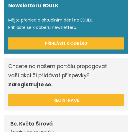
Newsletteru EDULK
Mějte přehled o aktuálním dění na EDULK.
Přihlašte se k odběru newsletteru.
PŘIHLÁSIT K ODBĚRU
Chcete na našem portálu propagovat
vaši akci či přidávat příspěvky?
Zaregistrujte se.
REGISTRACE
Bc. Květa Šírová
Administrátor portálu