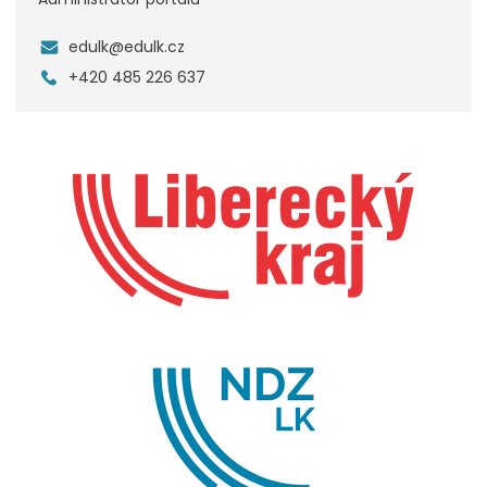
edulk@edulk.cz
+420 485 226 637