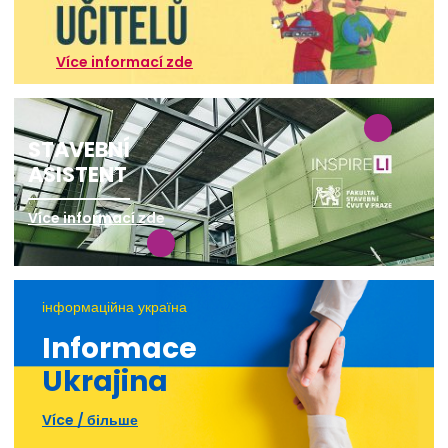
Více informací zde
STAVEBNÍ
ASISTENT
Více informací zde
інформаційна україна
Informace
Ukrajina
Více / більше