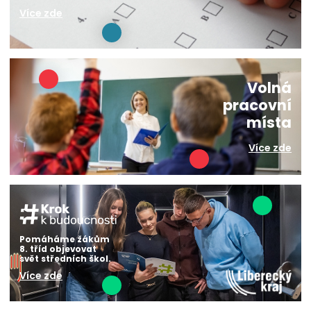
Více zde
Volná
pracovní
místa
Více zde
Pomáháme žákům
8. tříd objevovat
svět středních škol.
Více zde