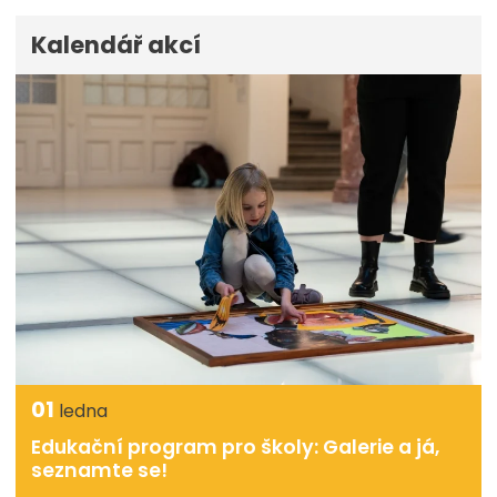
Kalendář akcí
01
ledna
Edukační program pro školy: Galerie a já,
seznamte se!