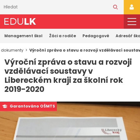
Přeskočit
k
PŘI
hlavnímu
obsahu
Management škol
Žáci a rodiče
Pedagogové
Adresář ško
í dokumenty
Výroční zpráva o stavu a rozvoji vzdělávací soustav
Výroční zpráva o stavu a rozvoji
vzdělávací soustavy v
Libereckém kraji za školní rok
2019-2020
Garantováno OŠMTS