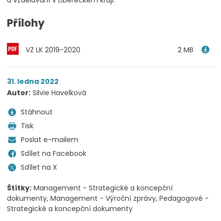
a vzdělávání v Libereckém kraji.
Přílohy
VZ LK 2019-2020
2 MB
31. ledna 2022
Autor:
Silvie Havelková
Stáhnout
Tisk
Poslat e-mailem
Sdílet na Facebook
Sdílet na X
Štítky:
Management - Strategické a koncepční
dokumenty
Management - Výroční zprávy
Pedagogové -
Strategické a koncepční dokumenty