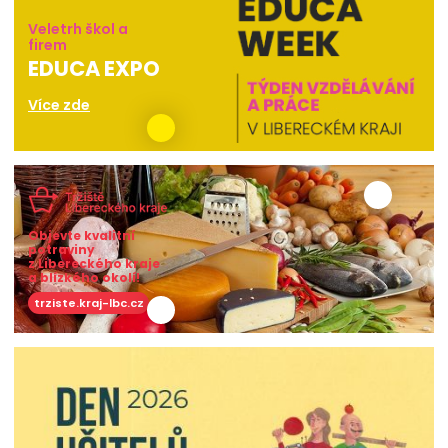
Veletrh škol a
firem
EDUCA EXPO
Více zde
Objevte kvalitní
potraviny
z Libereckého kraje
a blízkého okolí!
trziste.kraj-lbc.cz