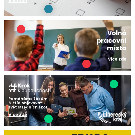
Více zde
Volná
pracovní
místa
Více zde
Pomáháme žákům
8. tříd objevovat
svět středních škol.
Více zde