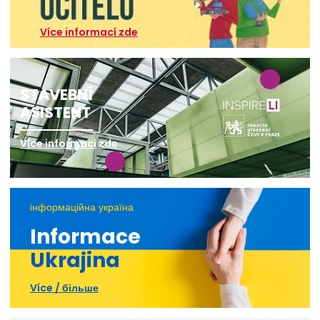
Více informací zde
STAVEBNÍ
ASISTENT
Více informací zde
інформаційна україна
Informace
Ukrajina
Více / більше