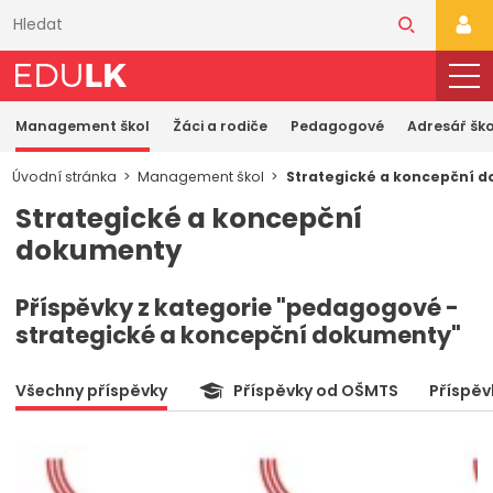
Přeskočit
k
PŘI
hlavnímu
obsahu
Management škol
Žáci a rodiče
Pedagogové
Adresář ško
Úvodní stránka
Management škol
Strategické a koncepční 
Strategické a koncepční
dokumenty
Příspěvky z kategorie "pedagogové -
strategické a koncepční dokumenty"
Všechny příspěvky
Příspěvky od OŠMTS
Příspěv