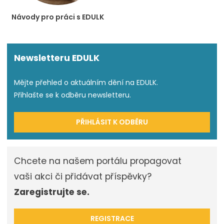
Návody pro práci s EDULK
Newsletteru EDULK
Mějte přehled o aktuálním dění na EDULK.
Přihlašte se k odběru newsletteru.
PŘIHLÁSIT K ODBĚRU
Chcete na našem portálu propagovat
vaši akci či přidávat příspěvky?
Zaregistrujte se.
REGISTRACE