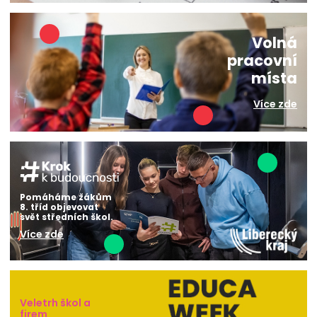
Volná
pracovní
místa
Více zde
Pomáháme žákům
8. tříd objevovat
svět středních škol.
Více zde
Veletrh škol a
firem