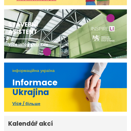
STAVEBNÍ
ASISTENT
Více informací zde
інформаційна україна
Informace
Ukrajina
Více / більше
Kalendář akcí