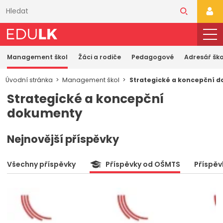
Přeskočit
k
PŘI
hlavnímu
obsahu
Management škol
Žáci a rodiče
Pedagogové
Adresář ško
Úvodní stránka
Management škol
Strategické a koncepční 
Strategické a koncepční
dokumenty
Nejnovější příspěvky
Všechny příspěvky
Příspěvky od OŠMTS
Příspěv