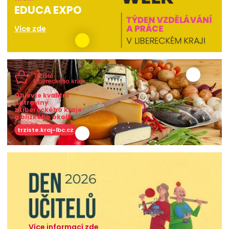
EDUCA EXPO
Více zde
Objevte kvalitní
potraviny
z Libereckého kraje
a blízkého okolí!
trziste.kraj-lbc.cz
Více informací zde