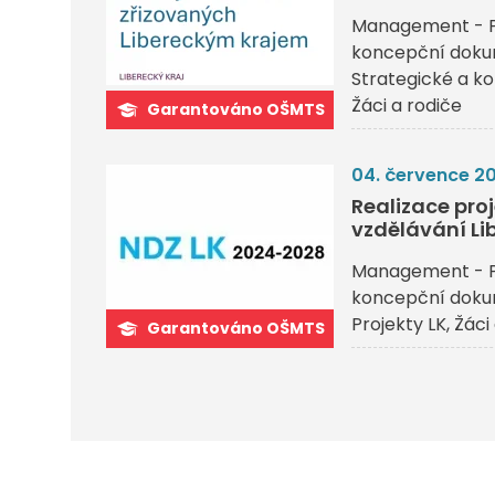
Management - P
koncepční dok
Strategické a 
Žáci a rodiče
Garantováno OŠMTS
04. července 2
Realizace pr
vzdělávání Li
Management - P
koncepční dok
Projekty LK
Žáci
Garantováno OŠMTS