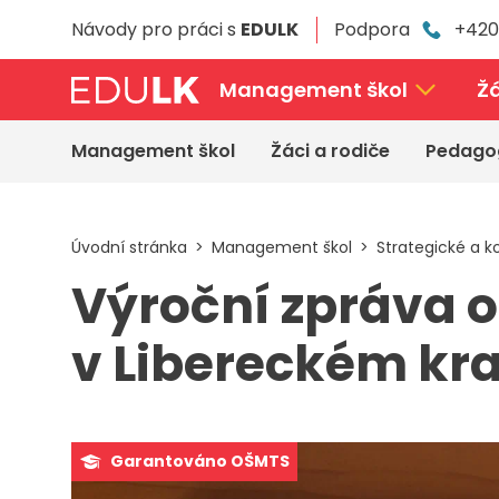
Přeskočit
Návody pro práci s
EDULK
Podpora
+420
k
hlavnímu
obsahu
Management škol
Žá
Management škol
Žáci a rodiče
Pedago
Úvodní stránka
Management škol
Strategické a 
Výroční zpráva o
v Libereckém kra
Garantováno OŠMTS