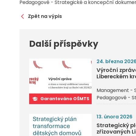
Pedagogové - Strategické a koncepční dokume
Zpět na výpis
Další příspěvky
24. března 202
Výroční zpráv
Libereckém kr
Management - S
Pedagogové - S
Garantováno OŠMTS
13. února 2026
Strategický 
zřizovaných L