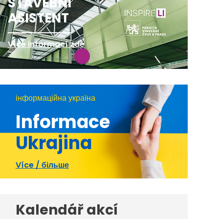
STAVEBNÍ
ASISTENT
Více informací zde
інформаційна україна
Informace
Ukrajina
Více / більше
Kalendář akcí