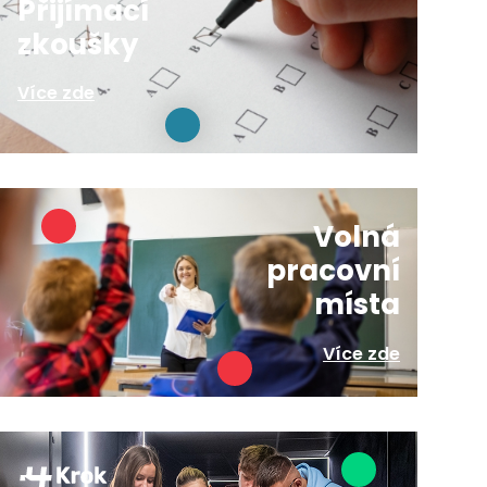
Přijímací
zkoušky
Více zde
Volná
pracovní
místa
Více zde