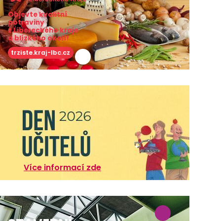
Objevte kvalitní
potraviny
z Libereckého kraje
a blízkého okolí!
trziste.kraj-lbc.cz
Více informací zde