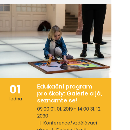
01
Edukační program
pro školy: Galerie a já,
ledna
seznamte se!
09:00 01. 01. 2019 - 14:00 31. 12.
2030
Konference/vzdělávací
akce
Galerie Lázně