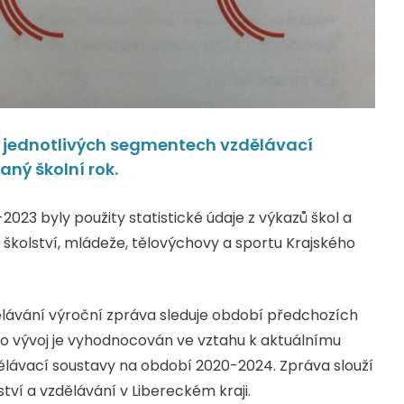
v jednotlivých segmentech vzdělávací
ný školní rok.
023 byly použity statistické údaje z výkazů škol a
 školství, mládeže, tělovýchovy a sportu Krajského
ělávání výroční zpráva sleduje období předchozích
Tento vývoj je vyhodnocován ve vztahu k aktuálnímu
lávací soustavy na období 2020-2024. Zpráva slouží
ství a vzdělávání v Libereckém kraji.