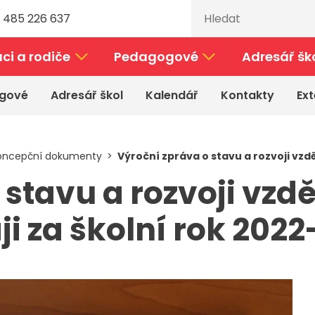
 485 226 637
ci a rodiče
Pedagogové
Adresář šk
gové
Adresář škol
Kalendář
Kontakty
Ext
koncepční dokumenty
Výroční zpráva o stavu a rozvoji vzd
 stavu a rozvoji vzd
ji za školní rok 202