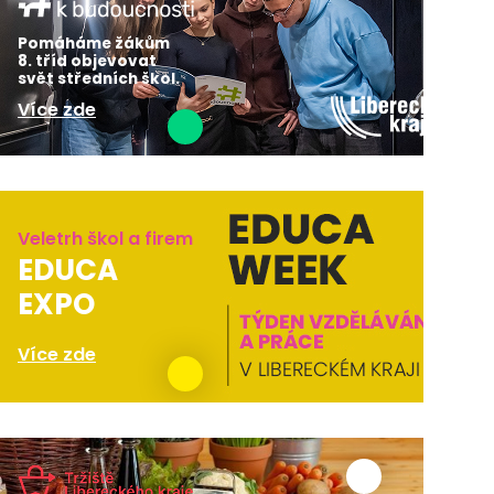
Pomáháme žákům
8. tříd objevovat
svět středních škol.
Více zde
Veletrh škol a firem
EDUCA
EXPO
Více zde