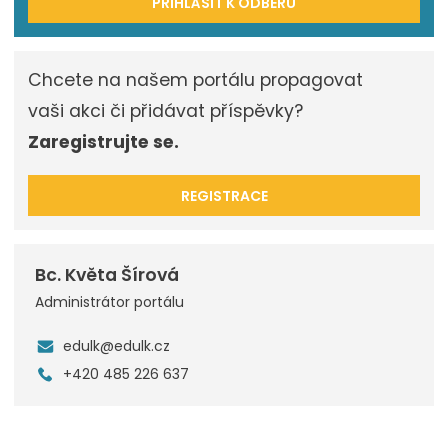
PŘIHLÁSIT K ODBĚRU
Chcete na našem portálu propagovat
vaši akci či přidávat příspěvky?
Zaregistrujte se.
REGISTRACE
Bc. Květa Šírová
Administrátor portálu
edulk@edulk.cz
+420 485 226 637