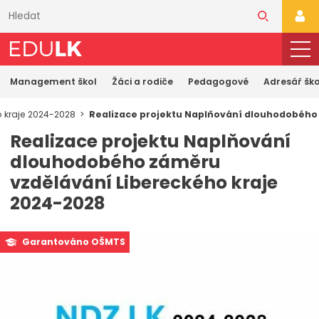
Přeskočit
k
PŘI
hlavnímu
obsahu
Management škol
Žáci a rodiče
Pedagogové
Adresář ško
 kraje 2024-2028
Realizace projektu Naplňování dlouhodobého
Realizace projektu Naplňování
dlouhodobého záměru
vzdělávání Libereckého kraje
2024-2028
Garantováno OŠMTS