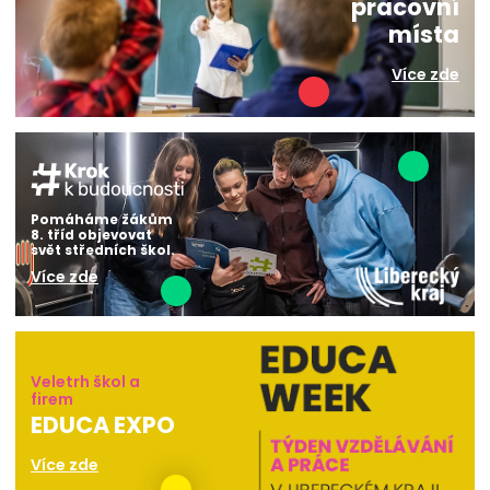
pracovní
místa
Více zde
Pomáháme žákům
8. tříd objevovat
svět středních škol.
Více zde
Veletrh škol a
firem
EDUCA EXPO
Více zde