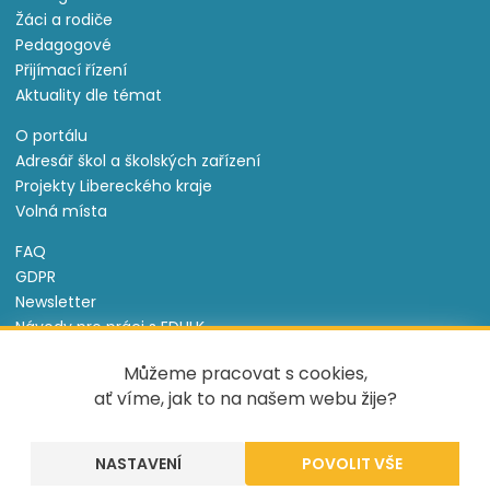
Žáci a rodiče
Pedagogové
Přijímací řízení
Aktuality dle témat
O portálu
Adresář škol a školských zařízení
Projekty Libereckého kraje
Volná místa
FAQ
GDPR
Newsletter
Návody pro práci s EDULK
Prohlášení o přístupnosti
Můžeme pracovat s cookies,
Nastavení cookies
ať víme, jak to na našem webu žije?
Informace o souborech cookie
NASTAVENÍ
Tento projekt je spolufinancován Evropským sociálním
fondem a státním rozpočtem České republiky.