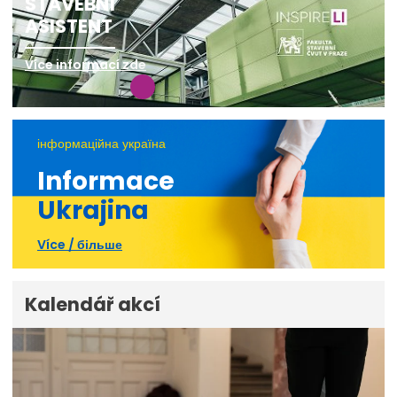
STAVEBNÍ
ASISTENT
Více informací zde
інформаційна україна
Informace
Ukrajina
Více / більше
Kalendář akcí