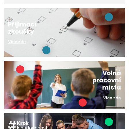
Přijímací
zkoušky
Více zde
Volná
pracovní
místa
Více zde