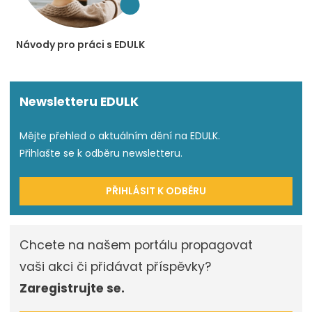
Návody pro práci s EDULK
Newsletteru EDULK
Mějte přehled o aktuálním dění na EDULK.
Přihlašte se k odběru newsletteru.
PŘIHLÁSIT K ODBĚRU
Chcete na našem portálu propagovat
vaši akci či přidávat příspěvky?
Zaregistrujte se.