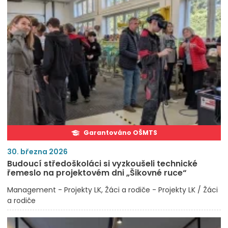
Garantováno OŠMTS
30. března 2026
Budoucí středoškoláci si vyzkoušeli technické
řemeslo na projektovém dni „Šikovné ruce“
Management - Projekty LK
Žáci a rodiče - Projekty LK / Žáci
a rodiče