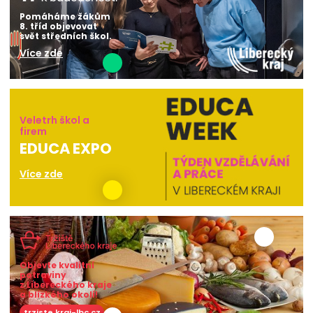
Pomáháme žákům
8. tříd objevovat
svět středních škol.
Více zde
Veletrh škol a
firem
EDUCA EXPO
Více zde
Objevte kvalitní
potraviny
z Libereckého kraje
a blízkého okolí!
trziste.kraj-lbc.cz