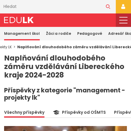
Přeskočit
k
PŘI
hlavnímu
obsahu
Management škol
Žáci a rodiče
Pedagogové
Adresář ško
ekty LK
Naplňování dlouhodobého záměru vzdělávání Libereck
Naplňování dlouhodobého
záměru vzdělávání Libereckého
kraje 2024-2028
Příspěvky z kategorie "management -
projekty lk"
Všechny příspěvky
Příspěvky od OŠMTS
Příspěv