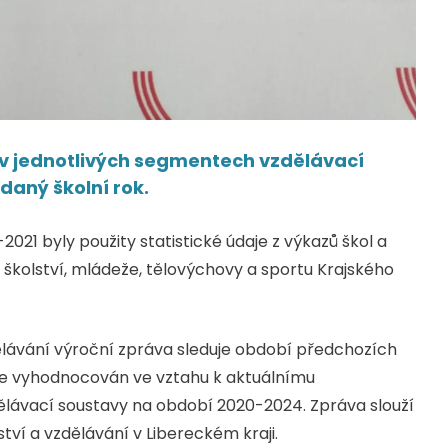
 v jednotlivých segmentech vzdělávací
daný školní rok.
021 byly použity statistické údaje z výkazů škol a
 školství, mládeže, tělovýchovy a sportu Krajského
ělávání výroční zpráva sleduje období předchozích
voj je vyhodnocován ve vztahu k aktuálnímu
lávací soustavy na období 2020-2024. Zpráva slouží
ství a vzdělávání v Libereckém kraji.