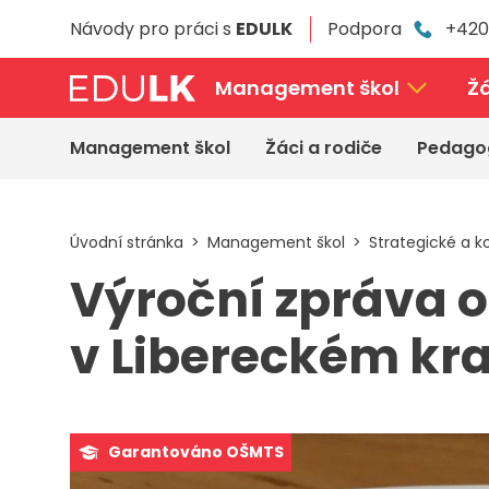
Přeskočit
Návody pro práci s
EDULK
Podpora
+420
k
hlavnímu
obsahu
Management škol
Žá
Management škol
Žáci a rodiče
Pedago
Úvodní stránka
Management škol
Strategické a 
Výroční zpráva o
v Libereckém kraj
Garantováno OŠMTS