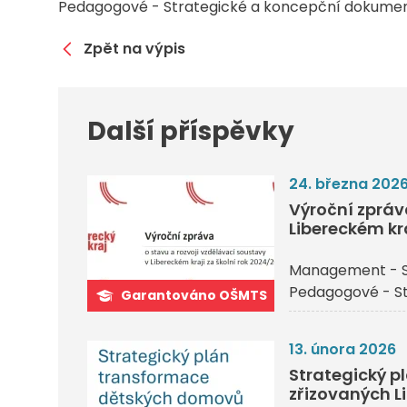
Pedagogové - Strategické a koncepční dokume
Zpět na výpis
Další příspěvky
24. března 202
Výroční zpráv
Libereckém kr
Management - S
Pedagogové - S
Garantováno OŠMTS
13. února 2026
Strategický 
zřizovaných L