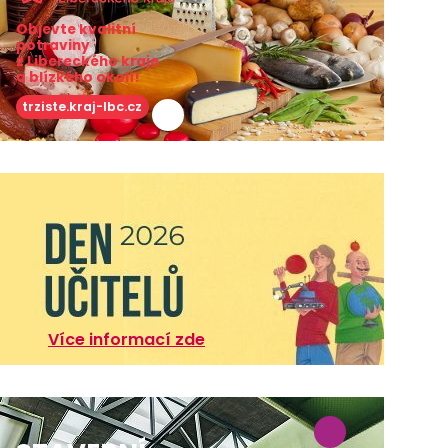
Objevte kvalitní
potraviny
z Libereckého kraje
a blízkého okolí!
trziste.kraj-lbc.cz
Více informací zde