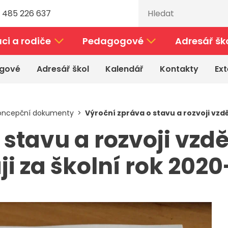
 485 226 637
ci a rodiče
Pedagogové
Adresář šk
gové
Adresář škol
Kalendář
Kontakty
Ext
koncepční dokumenty
Výroční zpráva o stavu a rozvoji vzd
 stavu a rozvoji vzd
i za školní rok 2020