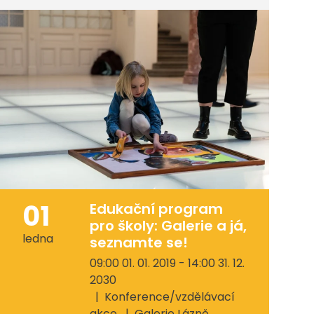
01
Edukační program
pro školy: Galerie a já,
ledna
seznamte se!
09:00 01. 01. 2019 - 14:00 31. 12.
2030
Konference/vzdělávací
akce
Galerie Lázně