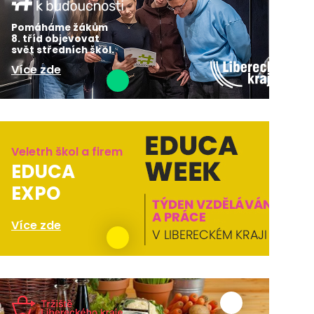
Pomáháme žákům
8. tříd objevovat
svět středních škol.
Více zde
Veletrh škol a firem
EDUCA
EXPO
Více zde