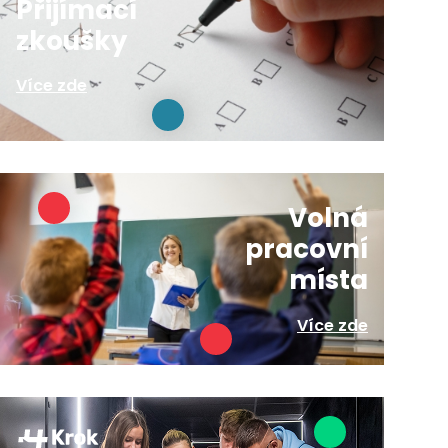
Přijímací
zkoušky
Více zde
Volná
pracovní
místa
Více zde