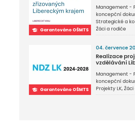
Management - P
koncepční dok
Strategické a 
Žáci a rodiče
Garantováno OŠMTS
04. července 2
Realizace pr
vzdělávání Li
Management - P
koncepční dok
Projekty LK
Žáci
Garantováno OŠMTS