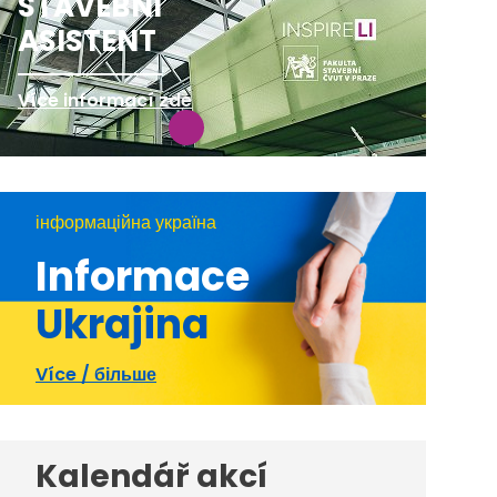
STAVEBNÍ
ASISTENT
Více informací zde
інформаційна україна
Informace
Ukrajina
Více / більше
Kalendář akcí